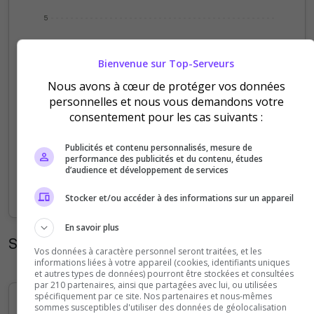
5
4
Bienvenue sur Top-Serveurs
3
Nous avons à cœur de protéger vos données
personnelles et nous vous demandons votre
consentement pour les cas suivants :
2
Publicités et contenu personnalisés, mesure de
1
performance des publicités et du contenu, études
d’audience et développement de services
0
Sep
Oct
Nov
Dec
Jan
Feb
Mar
Apr
May
Jun
Jul
Aug
Stocker et/ou accéder à des informations sur un appareil
En savoir plus
Statistiques horaires
Vos données à caractère personnel seront traitées, et les
informations liées à votre appareil (cookies, identifiants uniques
et autres types de données) pourront être stockées et consultées
par 210 partenaires, ainsi que partagées avec lui, ou utilisées
spécifiquement par ce site. Nos partenaires et nous-mêmes
sommes susceptibles d'utiliser des données de géolocalisation
5