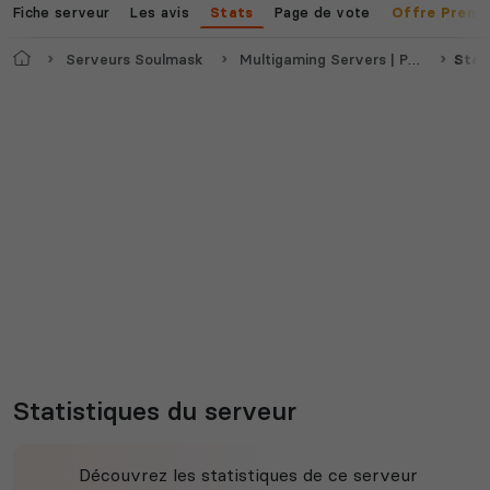
Fiche serveur
Les avis
Page de vote
Stats
Offre Premi
Accueil
Serveurs Soulmask
Multigaming Servers | PVP RAID 19h as 00h / week 12h as 00h | [5X all] [4 Man]
Stat
Statistiques du serveur
Découvrez les statistiques de ce serveur