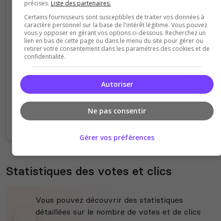
précises.
Liste des partenaires.
Certains fournisseurs sont susceptibles de traiter vos données à
4
caractère personnel sur la base de l'intérêt légitime. Vous pouvez
vous y opposer en gérant vos options ci-dessous. Recherchez un
lien en bas de cette page ou dans le menu du site pour gérer ou
3
retirer votre consentement dans les paramètres des cookies et de
confidentialité.
2
Autoriser
1
Ne pas consentir
0
14h
16h
18h
20h
22h
00h
02h
04h
06h
08h
10h
12h
14h
Gérer vos préférences
Statistiques des votes et clics
Vous pouvez découvrir des statistiques
détaillées sur le nombre de votes et de clics