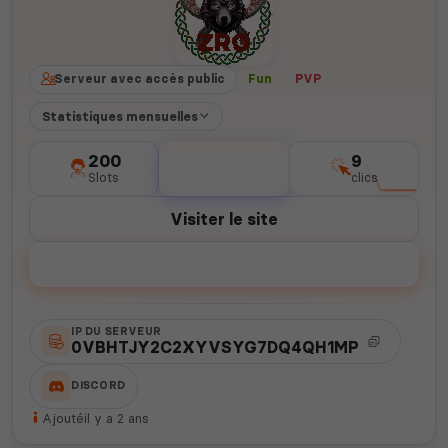
Serveur avec accès public
Fun
PVP
Statistiques mensuelles
200
0
9
Slots
votes
clics
Visiter le site
Voter
IP DU SERVEUR
0VBHTJY2C2XYVSYG7DQ4QH1MP
DISCORD
Ajouté
il y a 2 ans