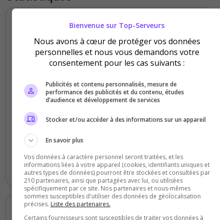
Votes et clics journaliers
Bienvenue sur Top-Serveurs
Nous avons à cœur de protéger vos données
3
personnelles et nous vous demandons votre
consentement pour les cas suivants :
2
Publicités et contenu personnalisés, mesure de
performance des publicités et du contenu, études
d’audience et développement de services
1
Stocker et/ou accéder à des informations sur un appareil
0
En savoir plus
Samedi
Lundi
Mardi
Mercredi
Jeudi
Vendredi
Vos données à caractère personnel seront traitées, et les
informations liées à votre appareil (cookies, identifiants uniques et
Votes
Clics
autres types de données) pourront être stockées et consultées par
210 partenaires, ainsi que partagées avec lui, ou utilisées
spécifiquement par ce site. Nos partenaires et nous-mêmes
sommes susceptibles d'utiliser des données de géolocalisation
précises.
Liste des partenaires.
Votes et clics mensuels
Certains fournisseurs sont susceptibles de traiter vos données à