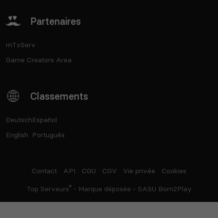
Partenaires
mTxServ
Game Creators Area
Classements
Deutsch
Español
English
Português
Contact
API
CGU
CGV
Vie privée
Cookies
®
Top Serveurs
- Marque déposée - SASU Born2Play