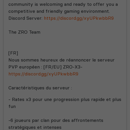
community is welcoming and ready to offer you a
competitive and friendly gaming environment
.
Discord Server
:
https://discord.gg/xyUPkwbbR9
The ZRO Team
[FR
]
Nous sommes heureux de réannoncer le serveur
PVP européen
:
[FR
/EU
] ZRO
-X3
-
https://discord.gg/xyUPkwbbR9
Caractéristiques du serveur
:
-
Rates x3 pour une progression plus rapide et plus
fun
-6 joueurs par clan pour des affrontements
stratégiques et intenses