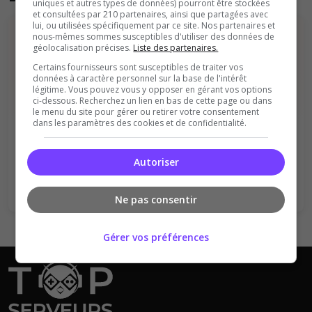
uniques et autres types de données) pourront être stockées
et consultées par 210 partenaires, ainsi que partagées avec
lui, ou utilisées spécifiquement par ce site. Nos partenaires et
nous-mêmes sommes susceptibles d'utiliser des données de
géolocalisation précises.
Liste des partenaires.
Certains fournisseurs sont susceptibles de traiter vos
données à caractère personnel sur la base de l'intérêt
légitime. Vous pouvez vous y opposer en gérant vos options
ci-dessous. Recherchez un lien en bas de cette page ou dans
Vous devez être connecté pour ajouter
le menu du site pour gérer ou retirer votre consentement
dans les paramètres des cookies et de confidentialité.
un avis sur ce serveur !
Se connecter
S'inscrire
Autoriser
Ne pas consentir
Gérer vos préférences