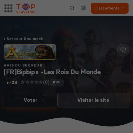
Classements
The Front
Atlas
Serveur Soulmask
Dune Awakening
Empyrion
AVIS DU SERVEUR
[FR]Bipbipx -Les Rois Du Monde
(0)
n°28
PVE
Voter
Visiter le site
Neverwinter
Squad
Nights