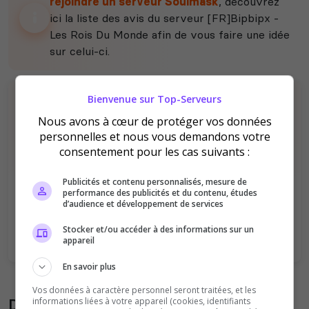
rejoindre un serveur Soulmask
, découvrez
ici la liste des avis du serveur [FR]Bipbipx -
Les Rois Du Monde afin de vous faire une idée
sur celui-ci.
Bienvenue sur Top-Serveurs
Nous avons à cœur de protéger vos données
personnelles et nous vous demandons votre
consentement pour les cas suivants :
Il n'y a pas encore d'avis sur ce serveur.
Publicités et contenu personnalisés, mesure de
performance des publicités et du contenu, études
Qualité
Staff du serveur
d’audience et développement de services
Ambiance
Disponibilité
Stocker et/ou accéder à des informations sur un
appareil
En savoir plus
Vos données à caractère personnel seront traitées, et les
Donner son avis sur le serveur
informations liées à votre appareil (cookies, identifiants