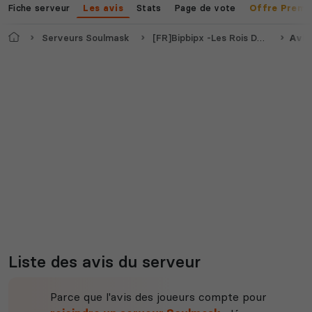
Fiche serveur
Stats
Page de vote
Les avis
Offre Premi
Accueil
Serveurs Soulmask
[FR]Bipbipx -Les Rois Du Monde
Avis
Myth of Empires
Enshrouded
Voir tous les
jeux disponibles
Liste des avis du serveur
Parce que l'avis des joueurs compte pour