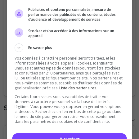
5
Publicités et contenu personnalisés, mesure de
performance des publicités et du contenu, études
d’audience et développement de services
4
Stocker et/ou accéder à des informations sur un
appareil
3
En savoir plus
2
Vos données à caractère personnel seront traitées, et les
informations liées à votre appareil (cookies, identifiants
1
uniques et autres types de données) pourront être stockées
et consultées par 210 partenaires, ainsi que partagées avec
lui, ou utilisées spécifiquement par ce site. Nos partenaires et
0
nous-mêmes sommes susceptibles d'utiliser des données de
Sep
Oct
Nov
Dec
Jan
Feb
Mar
Apr
May
Jun
Jul
Aug
géolocalisation précises.
Liste des partenaires.
Certains fournisseurs sont susceptibles de traiter vos
données à caractère personnel sur la base de l'intérêt
Statistiques horaires
légitime. Vous pouvez vous y opposer en gérant vos options
ci-dessous. Recherchez un lien en bas de cette page ou dans
le menu du site pour gérer ou retirer votre consentement
dans les paramètres des cookies et de confidentialité.
Autoriser
5