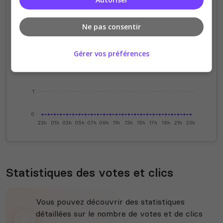
4
Ne pas consentir
3
Gérer vos préférences
2
1
0
23h
01h
03h
05h
07h
09h
11h
13h
15h
17h
19h
21h
23h
Statistiques des votes et clics
Vous pouvez découvrir des statistiques
détaillées sur le nombre de votes et de clics