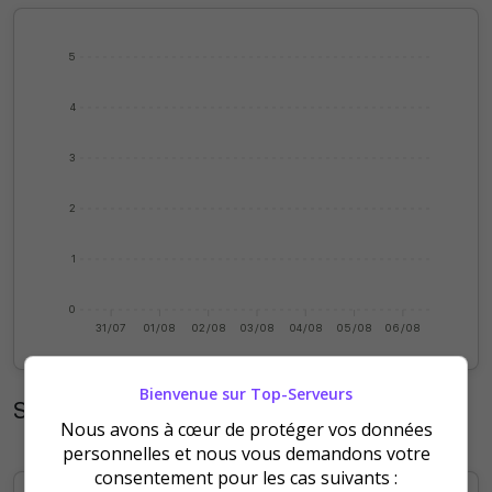
5
4
3
2
1
0
31/07
01/08
02/08
03/08
04/08
05/08
06/08
Bienvenue sur Top-Serveurs
Statistiques mensuelles
Nous avons à cœur de protéger vos données
personnelles et nous vous demandons votre
consentement pour les cas suivants :