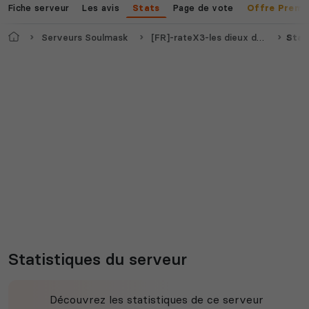
Fiche serveur
Les avis
Page de vote
Stats
Offre Premi
Accueil
Serveurs Soulmask
[FR]-rateX3-les dieux des masques
Stat
Statistiques du serveur
Découvrez les statistiques de ce serveur