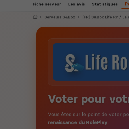
Fiche serveur
Les avis
Statistiques
P
Accueil
Serveurs S&Box
[FR] S&Box Life RP / La renai
Voter pour vot
Vous êtes sur le point de voter p
renaissance du RolePlay
.