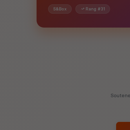
S&Box
Rang #31
Soutene