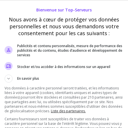
Bienvenue sur Top-Serveurs
Ce pseudo peut être utilisé par le propriétaire du serveur pour vous
Nous avons à cœur de protéger vos données
attribuer des récompenses en jeu
personnelles et nous vous demandons votre
consentement pour les cas suivants :
Vérification
Requis
Publicités et contenu personnalisés, mesure de performance des
publicités et du contenu, études d’audience et développement de
services
Cette étape nous aide à lutter contre les votes
Stocker et/ou accéder à des informations sur un appareil
automatisés
En savoir plus
Vos données à caractère personnel seront traitées, et les informations
liées à votre appareil (cookies, identifiants uniques et autres types de
données) pourront être stockées et consultées par 210 partenaires, ainsi
que partagées avec lui, ou utilisées spécifiquement par ce site. Nos
partenaires et nous-mêmes sommes susceptibles d'utiliser des données
de géolocalisation précises.
Liste des partenaires.
Certains fournisseurs sont susceptibles de traiter vos données à
caractère personnel sur la base de l'intérêt légitime. Vous pouvez vous y