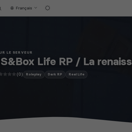
Français
UR LE SERVEUR
 S&Box Life RP / La renais
(0)
Roleplay
Dark RP
Real Life