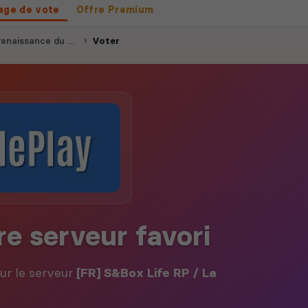
age de vote
Offre Premium
ssance du RolePlay
Voter
re serveur favori
our le serveur
[FR] S&Box Life RP / La