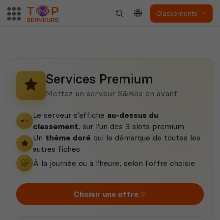
Classements
Neverwinter
Squad
Nights
Services Premium
Mettez un serveur S&Box en avant
Le serveur s'affiche
au-dessus du
classement
, sur l'un des 3 slots premium
Un
thème doré
qui le démarque de toutes les
autres fiches
Myth of Empires
Enshrouded
À la journée ou à l'heure, selon l'offre choisie
Choisir une offre
Voir tous les
jeux disponibles