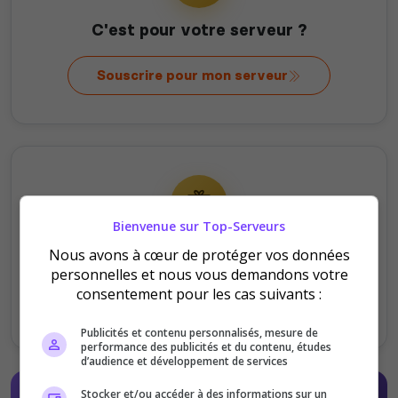
C'est pour votre serveur ?
Souscrire pour mon serveur
Bienvenue sur Top-Serveurs
C'est pour offrir ?
Nous avons à cœur de protéger vos données
personnelles et nous vous demandons votre
consentement pour les cas suivants :
Offrir au serveur
Publicités et contenu personnalisés, mesure de
performance des publicités et du contenu, études
d’audience et développement de services
Stocker et/ou accéder à des informations sur un