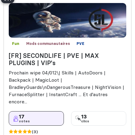
Fun
Mods communautaires
PVE
[FR] SECONDLIFE | PVE | MAX
PLUGINS | VIP's
Prochain wipe 04/012\| Skills | AutoDoors |
Backpack | MagicLoot |
BradleyGuards\nDangerousTreasure | NightVision |
FurnaceSplitter | InstantCraft ... Et d'autres
encore...
17
13
votes
clics
(3)