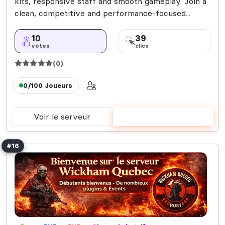
kits, responsive staff and smooth gameplay. Join a
clean, competitive and performance‑focused...
10
39
votes
clics
(0)
0/100
Joueurs
Voir le serveur
Voter
#16