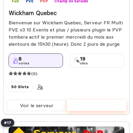
Fun
PVE
PVP
Champ de bataille
Wickham Quebec
Bienvenue sur Wickham Quebec, Serveur FR Multi
PVE x3 10 Events et plus / plusieurs plugin le PVP
tombera actif le premier mercredi du mois aux
alentours de 15h30 (heure). Donc 2 jours de purge
8
19
votes
clics
(0)
50 Slots
Voir le serveur
Voter
#17