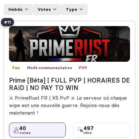
Hebdo
Votes
Type
#11
Fun
Mods communautaires
PVP
Prime [Béta] | FULL PVP | HORAIRES DE
RAID | NO PAY TO WIN
⚔️ PrimeRust FR | X5 PvP ⚔️ Le serveur où chaque
wipe est une nouvelle guerre. Rejoins-nous dès
maintenant !
40
497
votes
clics