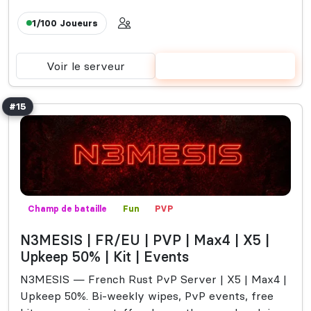
1/100
Joueurs
Voir le serveur
Voter
#15
Champ de bataille
Fun
PVP
Mods communautaires
N3MESIS | FR/EU | PVP | Max4 | X5 |
Upkeep 50% | Kit | Events
N3MESIS — French Rust PvP Server | X5 | Max4 |
Upkeep 50%. Bi‑weekly wipes, PvP events, free