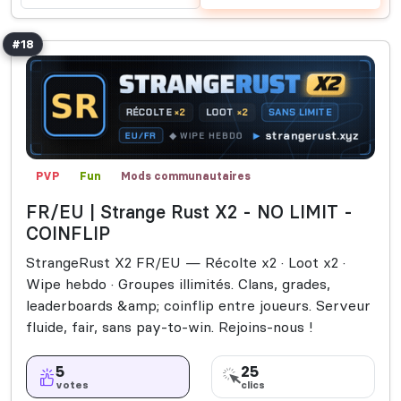
#18
PVP
Fun
Mods communautaires
FR/EU | Strange Rust X2 - NO LIMIT -
COINFLIP
StrangeRust X2 FR/EU — Récolte x2 · Loot x2 ·
Wipe hebdo · Groupes illimités. Clans, grades,
leaderboards &amp; coinflip entre joueurs. Serveur
fluide, fair, sans pay-to-win. Rejoins-nous !
5
25
votes
clics