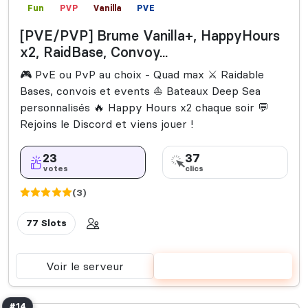
Fun
PVP
Vanilla
PVE
[PVE/PVP] Brume Vanilla+, HappyHours
x2, RaidBase, Convoy...
🎮 PvE ou PvP au choix - Quad max ⚔️ Raidable
Bases, convois et events ⛵ Bateaux Deep Sea
personnalisés 🔥 Happy Hours x2 chaque soir 💬
Rejoins le Discord et viens jouer !
23
37
votes
clics
(3)
77 Slots
Voir le serveur
Voter
#14