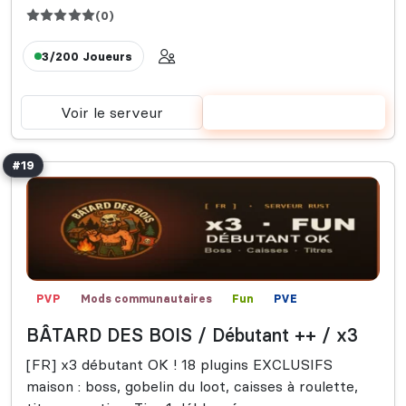
(0)
3/200
Joueurs
Voir le serveur
Voter
#19
PVP
Mods communautaires
Fun
PVE
BÂTARD DES BOIS / Débutant ++ / x3
[FR] x3 débutant OK ! 18 plugins EXCLUSIFS
maison : boss, gobelin du loot, caisses à roulette,