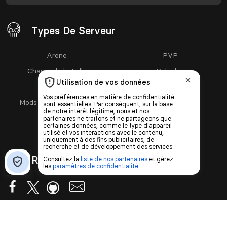
Types De Serveur
Arene
PVP
Champ de bataille
Roleplay
Fun
RPG
Mods communautaires
Semi-RP
PVE
Vanilla
Restez Connecté
Partenaires