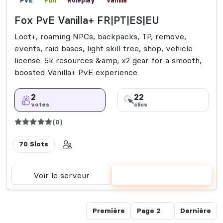
PVE
Fun
Roleplay
Vanilla
Fox PvE Vanilla+ FR|PT|ES|EU
Loot+, roaming NPCs, backpacks, TP, remove,
events, raid bases, light skill tree, shop, vehicle
license. 5k resources &amp; x2 gear for a smooth,
boosted Vanilla+ PvE experience
2
22
votes
clics
(0)
70 Slots
Voir le serveur
Voter
Première
Dernière