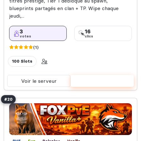
titres prestige, Tier 1 débloqué au spawn,
blueprints partagés en clan + TP. Wipe chaque
jeudi,...
3
16
votes
clics
(1)
100 Slots
Voir le serveur
Voter
#20