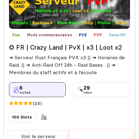
Fun
Mods communautaires
PVE
PVP
Semi-RP
✪ FR | Crazy Land | PvX | x3 | Loot x2
➔ Serveur Rust Français PVX x3 || ➔ Horaires de
Raid. || ➔ Anti Raid Off 24h - Raid Bases . || ➔
Membres du staff actifs et à l'écoute
6
29
votes
clics
(23)
100 Slots
Voir le serveur
Voter