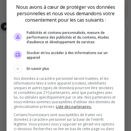
Nous avons à cœur de protéger vos données
Voir le serveur
Voter
personnelles et nous vous demandons votre
consentement pour les cas suivants :
#7
Publicités et contenu personnalisés, mesure de
performance des publicités et du contenu, études
d’audience et développement de services
Stocker et/ou accéder à des informations sur un
appareil
En savoir plus
Arene
Fun
PVE
Vos données à caractère personnel seront traitées, et les
[FR]THE
informations liées à votre appareil (cookies, identifiants
SURVIVOR|PVE|XP|MAXEVENT|SHOP
uniques et autres types de données) pourront être stockées
et consultées par 210 partenaires, ainsi que partagées avec
✪ Hello les rusteurs(e) Bienvenue sur ©The
lui, ou utilisées spécifiquement par ce site. Nos partenaires et
nous-mêmes sommes susceptibles d'utiliser des données de
Survivor PVe Notre serveur est à votre disposition
géolocalisation précises.
Liste des partenaires.
avec un wipe par mois! Vous pourrez retrouver
Certains fournisseurs sont susceptibles de traiter vos
divers plugins
données à caractère personnel sur la base de l'intérêt
légitime. Vous pouvez vous y opposer en gérant vos options
ci-dessous. Recherchez un lien en bas de cette page ou dans