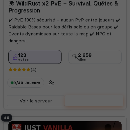
🌍 WildRust x2 PvE – Survival, Quêtes &
Progression
✔️ PvE 100% sécurisé – aucun PvP entre joueurs ✔️
Raidable Bases pour les défis solo ou en groupe ✔️
Events dynamiques sur toute la map ✔️ NPC et
dangers...
123
2 659
votes
clics
(4)
9/40
Joueurs
Voir le serveur
Voter
#6