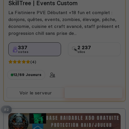
SkillTree | Events Custom
La Fistiniere PVE Débutant +18 fun et complet :
donjons, quêtes, events, zombies, élevage, pêche,
économie, cuisine et craft avancé, staff présent et
progression chill sans prise de...
337
2 237
votes
clics
(4)
12/69
Joueurs
Voir le serveur
Voter
#2