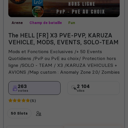
Arene
Champ de bataille
Fun
Mods communautaires
PVE
PVP
RPG
Vanilla
The HELL [FR] X3 PVE-PVP, KARUZA
VEHICLE, MODS, EVENTS, SOLO-TEAM
Mods et Fonctions Exclusives /+ 50 Events
Quotidiens /PvP ou PvE au choix/ Protection hors
ligne /SOLO - TEAM / X3 /KARUZA VEHICULES +
AVIONS /Map custom : Anomaly Zone 2.0/ Zombies
263
2 104
votes
clics
(5)
50 Slots