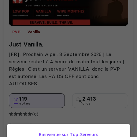
PVP
Vanilla
Just Vanilla.
[FR] : Prochain wipe : 3 Septembre 2026 | Le
serveur restart à 4 heure du matin tout les jours |
Règles : C'est un serveur VANILLA, donc le PVP
est autorisé, Les RAIDS OFF sont donc
AUTORISES.
119
2 413
votes
clics
(0)
75 Slots
Bienvenue sur Top-Serveurs