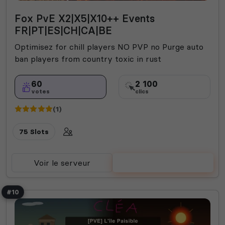
Fox PvE X2|X5|X10++ Events
FR|PT|ES|CH|CA|BE
Optimisez for chill players NO PVP no Purge auto
ban players from country toxic in rust
60
2 100
votes
clics
(1)
75 Slots
Voir le serveur
Voter
#10