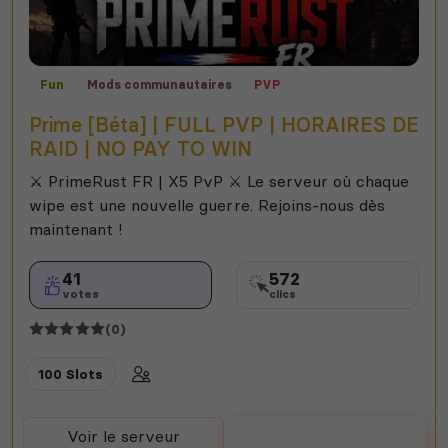
Fun
Mods communautaires
PVP
Prime [Béta] | FULL PVP | HORAIRES DE
RAID | NO PAY TO WIN
⚔️ PrimeRust FR | X5 PvP ⚔️ Le serveur où chaque
wipe est une nouvelle guerre. Rejoins-nous dès
maintenant !
41
572
votes
clics
(0)
100 Slots
Voir le serveur
Voter