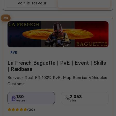
Voir le serveur
Voter
#3
PVE
La French Baguette | PvE | Event | Skills
| Raidbase
Serveur Rust FR 100% PvE, Map Sunrise Véhicules
Customs
180
2 053
votes
clics
(20)