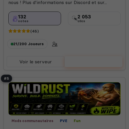
nous ! Plus d’informations sur Discord et sur...
132
2 053
votes
clics
(45)
21/200
Joueurs
Voir le serveur
Voter
#5
Mods communautaires
PVE
Fun