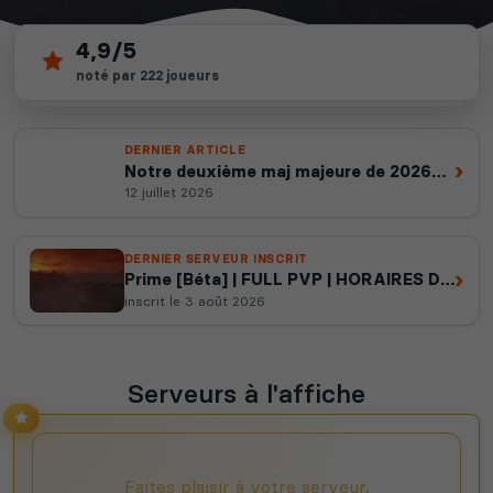
4,9/5
401
depuis 2012
noté par 222 joueurs
serveurs actifs
14 ans d'expertise
DERNIER ARTICLE
›
Notre deuxième maj majeure de 2026
est en ligne
12 juillet 2026
DERNIER SERVEUR INSCRIT
›
Prime [Béta] | FULL PVP | HORAIRES DE
RAID | NO PAY TO WIN
inscrit le 3 août 2026
Serveurs à l'affiche
Faites plaisir à votre serveur,