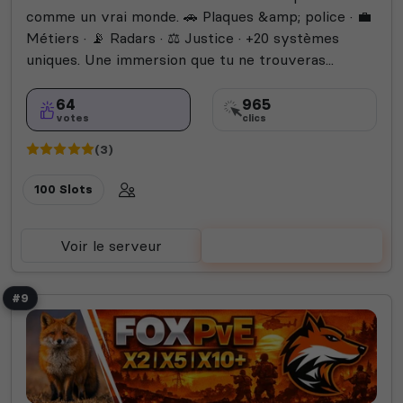
comme un vrai monde. 🚗 Plaques &amp; police · 💼
Métiers · 📡 Radars · ⚖️ Justice · +20 systèmes
uniques. Une immersion que tu ne trouveras...
64
965
votes
clics
(3)
100 Slots
Voir le serveur
Voter
#9