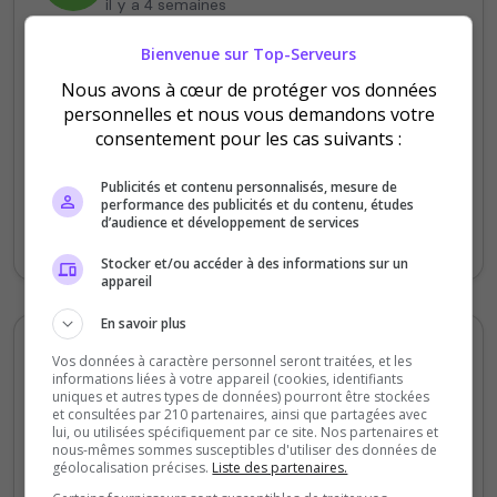
il y a 4 semaines
Bienvenue sur Top-Serveurs
Qualité
Nous avons à cœur de protéger vos données
Staff du serveur
personnelles et nous vous demandons votre
Ambiance
consentement pour les cas suivants :
Disponibilité
Publicités et contenu personnalisés, mesure de
performance des publicités et du contenu, études
Le staff est bien ! Quelle que petit bug mais
d’audience et développement de services
rien de fou mais un grand potentiel
Stocker et/ou accéder à des informations sur un
appareil
En savoir plus
Skipper Marshall
Vos données à caractère personnel seront traitées, et les
informations liées à votre appareil (cookies, identifiants
5
/5
uniques et autres types de données) pourront être stockées
il y a 4 semaines
et consultées par 210 partenaires, ainsi que partagées avec
lui, ou utilisées spécifiquement par ce site. Nos partenaires et
nous-mêmes sommes susceptibles d'utiliser des données de
Qualité
géolocalisation précises.
Liste des partenaires.
Staff du serveur