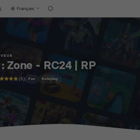
Français
RVEUR
: Zone - RC24 | RP
(5)
Fun
Roleplay