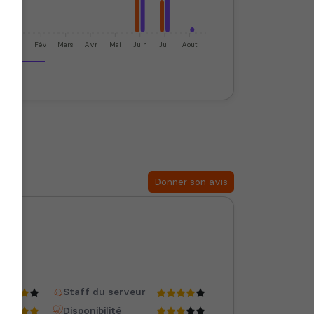
Jan
Fév
Mars
Avr
Mai
Juin
Juil
Aout
Donner son avis
Staff du serveur
Disponibilité