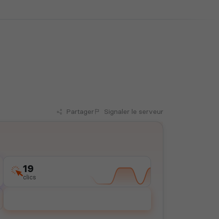
Partager
Signaler
le serveur
19
clics
Voter