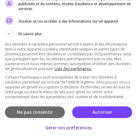
publicités et du contenu, études d’audience et développement de
services
0
eudi
Vendredi
Samedi
Sept
Oct
Nov
Déc
Stocker et/ou accéder à des informations sur un appareil
Votes
Clics
En savoir plus
Vos données à caractère personnel seront traitées, et les informations
liées à votre appareil (cookies, identifiants uniques et autres types de
données) pourront être stockées et consultées par 210 partenaires, ainsi
que partagées avec lui, ou utilisées spécifiquement par ce site. Nos
partenaires et nous-mêmes sommes susceptibles d'utiliser des données
de géolocalisation précises.
Liste des partenaires.
Certains fournisseurs sont susceptibles de traiter vos données à
caractère personnel sur la base de l'intérêt légitime. Vous pouvez vous y
opposer en gérant vos options ci-dessous. Recherchez un lien en bas de
cette page ou dans le menu du site pour gérer ou retirer votre
Louis
consentement dans les paramètres des cookies et de confidentialité.
4
/5
il y a 4 semaines
Ne pas consentir
Autoriser
 du serveur
Qualité
Gérer vos préférences
ibilité
Ambiance