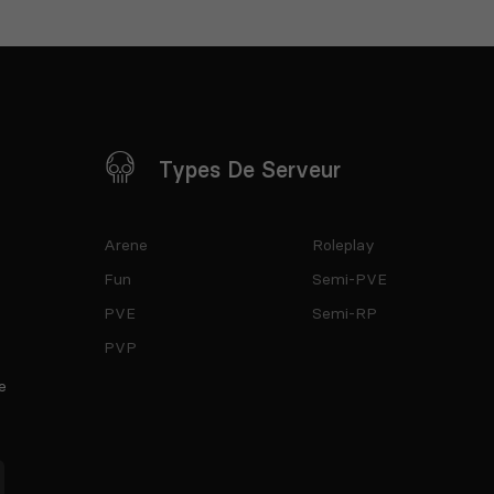
Types De Serveur
Arene
Roleplay
Fun
Semi-PVE
PVE
Semi-RP
PVP
e