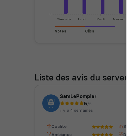
0
Dimanche
Lundi
Mardi
Mercredi
J
Votes
Clics
Liste des avis du serveur
SamLePompier
5
/5
il y a 4 semaines
Qualité
Staff
Ambiance
Dispon