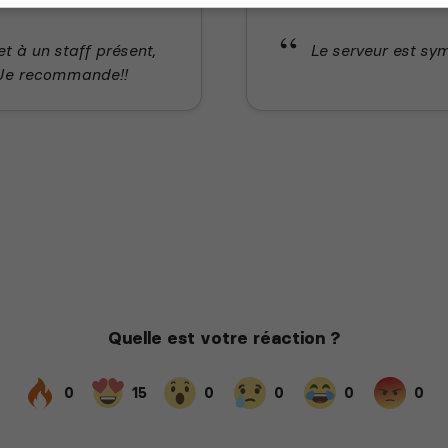
t à un staff présent,
Le serveur est sy
 Je recommande!!