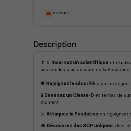
DISCORD
Description
👨‍🔬
Incarnez un scientifique
et étudie
secrets les plus obscurs de la Fondation.
🛡️
Rejoignez la sécurité
pour protéger l
🧪
Devenez un Classe-D
et tentez de sur
moment.
⚔️
Attaquez la Fondation
en rejoignant 
👁️
Découvrez des SCP uniques
, dont d