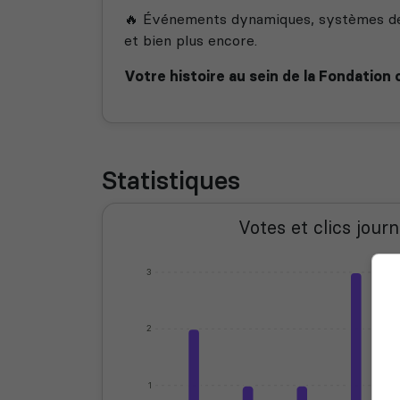
🔥 Événements dynamiques, systèmes de r
et bien plus encore.
Votre histoire au sein de la Fondation
Statistiques
Votes et clics journ
3
2
1