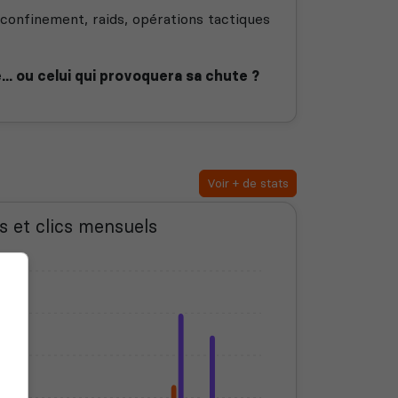
onfinement, raids, opérations tactiques
.. ou celui qui provoquera sa chute ?
Voir + de stats
s et clics mensuels