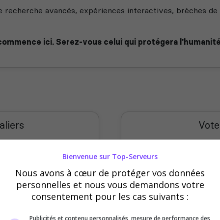
echerche avancés, expériences interactives, brèches de c
 commence ici. Serez-vous celui qui protégera l'humanité.
aliers
Vote
400
Bienvenue sur Top-Serveurs
Nous avons à cœur de protéger vos données
300
personnelles et nous vous demandons votre
consentement pour les cas suivants :
200
Publicités et contenu personnalisés, mesure de performance des
100