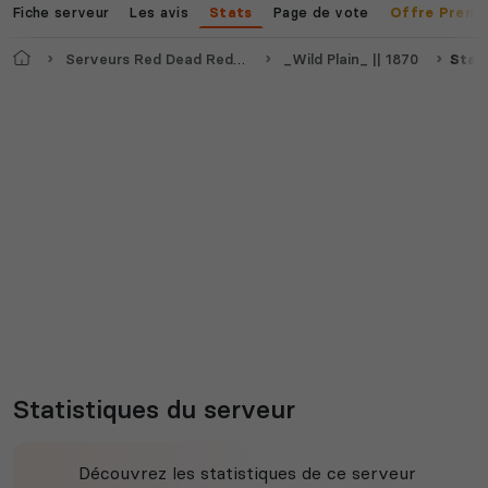
Fiche serveur
Les avis
Page de vote
Stats
Offre Premi
Accueil
Serveurs Red Dead Redemption 2
_Wild Plain_ || 1870
Stat
Statistiques du serveur
Découvrez les statistiques de ce serveur