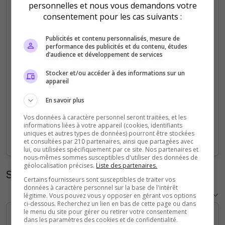
personnelles et nous vous demandons votre
5
consentement pour les cas suivants :
4
Publicités et contenu personnalisés, mesure de
performance des publicités et du contenu, études
d’audience et développement de services
3
Stocker et/ou accéder à des informations sur un
appareil
2
En savoir plus
1
Vos données à caractère personnel seront traitées, et les
informations liées à votre appareil (cookies, identifiants
0
uniques et autres types de données) pourront être stockées
Sep
Oct
Nov
Dec
Jan
Feb
Mar
Apr
May
Jun
Jul
Aug
et consultées par 210 partenaires, ainsi que partagées avec
lui, ou utilisées spécifiquement par ce site. Nos partenaires et
nous-mêmes sommes susceptibles d'utiliser des données de
géolocalisation précises.
Liste des partenaires.
Statistiques horaires
Certains fournisseurs sont susceptibles de traiter vos
données à caractère personnel sur la base de l'intérêt
légitime. Vous pouvez vous y opposer en gérant vos options
ci-dessous. Recherchez un lien en bas de cette page ou dans
le menu du site pour gérer ou retirer votre consentement
dans les paramètres des cookies et de confidentialité.
5