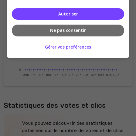
Autoriser
4
3
Ne pas consentir
2
Gérer vos préférences
1
0
09h
11h
13h
15h
17h
19h
21h
23h
01h
03h
05h
07h
09h
Statistiques des votes et clics
Vous pouvez découvrir des statistiques
détaillées sur le nombre de votes et de clics