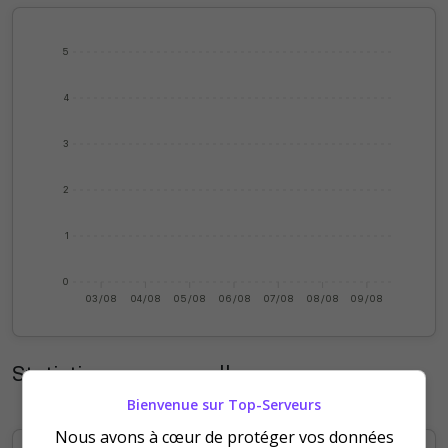
5
4
3
2
1
0
03/08
04/08
05/08
06/08
07/08
08/08
09/08
Statistiques mensuelles
Bienvenue sur Top-Serveurs
Nous avons à cœur de protéger vos données