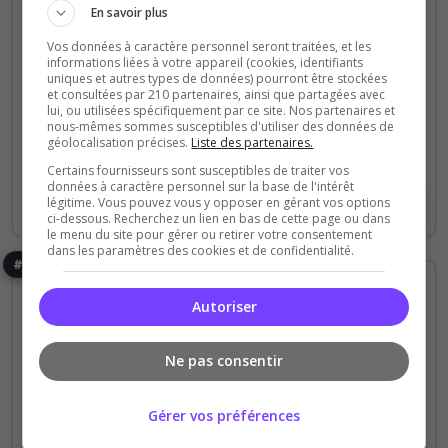
En savoir plus
Vos données à caractère personnel seront traitées, et les
0
4
informations liées à votre appareil (cookies, identifiants
votes
clics
uniques et autres types de données) pourront être stockées
et consultées par 210 partenaires, ainsi que partagées avec
(0)
lui, ou utilisées spécifiquement par ce site. Nos partenaires et
nous-mêmes sommes susceptibles d'utiliser des données de
géolocalisation précises.
Liste des partenaires.
100 Slots
Certains fournisseurs sont susceptibles de traiter vos
données à caractère personnel sur la base de l'intérêt
légitime. Vous pouvez vous y opposer en gérant vos options
Voir le serveur
Voter
ci-dessous. Recherchez un lien en bas de cette page ou dans
le menu du site pour gérer ou retirer votre consentement
dans les paramètres des cookies et de confidentialité.
#16
Autoriser
Ne pas consentir
PS4
Roleplay
RP écrit
RP vocal
Gérer vos préférences