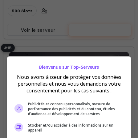
500 Slots
Voir le serveur
Voter
#15
Bienvenue sur Top-Serveurs
Nous avons à cœur de protéger vos données
personnelles et nous vous demandons votre
consentement pour les cas suivants :
Fun
PS4
Roleplay
RP écrit
RP vocal
Publicités et contenu personnalisés, mesure de
Crimson Coyote 1880 FR 🇨🇵
performance des publicités et du contenu, études
d’audience et développement de services
Bienvenu sur notre serveur rp red dead , ici vous
pouvez être hors la loi , représentant de la loi ,
Stocker et/ou accéder à des informations sur un
barman , chasseur de prime ou même faire de la
appareil
politique N'attendez plus et rejoignez...