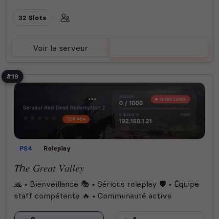
32 Slots
Voir le serveur
Voter
#19
PS4
Roleplay
𝑇ℎ𝑒 𝐺𝑟𝑒𝑎𝑡 𝑉𝑎𝑙𝑙𝑒𝑦
🙏 • Bienveillance 🎭 • Sérious roleplay 🛡️ • Équipe
staff compétente 🔥 • Communauté active