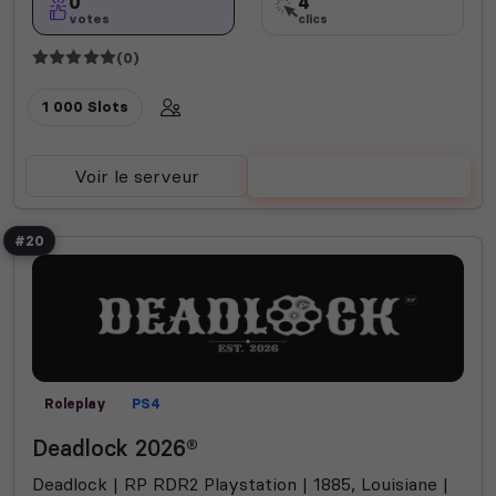
0
4
votes
clics
(0)
1 000 Slots
Voir le serveur
Voter
#20
Roleplay
PS4
Deadlock 2026®
Deadlock | RP RDR2 Playstation | 1885, Louisiane |