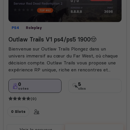
PS4
Roleplay
Outlaw Trails V1 ps4/ps5 1900🤠
Bienvenue sur Outlaw Trails Plongez dans un
univers immersif au cœur du Far West, où chaque
décision compte. Outlaw Trails vous propose une
expérience RP unique, riche en rencontres et...
0
5
votes
clics
(0)
0 Slots
Voir le serveur
Voter