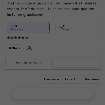
Staff impliqué et impartial, RP immersif et réaliste,
events, MVP du mois. Un cadre sain pour que tes
histoires grandissent.
0
6
votes
clics
(0)
0 Slots
Voir le serveur
Voter
Première
Dernière
Ajouter votre serveur sur le Top !