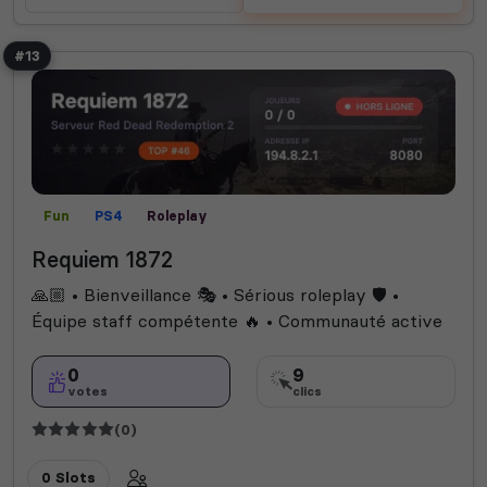
#13
Fun
PS4
Roleplay
Requiem 1872
🙏🏼 • Bienveillance 🎭 • Sérious roleplay 🛡️ •
Équipe staff compétente 🔥 • Communauté active
0
9
votes
clics
(0)
0 Slots