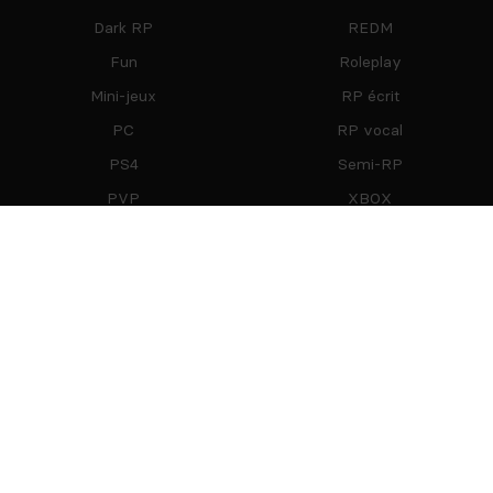
Dark RP
REDM
Fun
Roleplay
Mini-jeux
RP écrit
PC
RP vocal
PS4
Semi-RP
PVP
XBOX
Restez Connecté
Partenaires
mTxServ