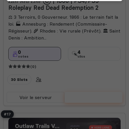
𝐿𝑎𝑠𝑡 𝑅𝑒𝑑 𝐿𝑖𝑛𝑒 Ⓒ | 1866 | PS4/PS5
Roleplay Red Dead Redemption 2
​⚖️ 3 Terroirs, 0 Gouverneur. 1866 : Le terrain fait la
loi. 🏭 Annesburg : Rendement (Commissaire-
Régisseur). 🌾 Rhodes : Vie rurale (Prévôt). 🏛️ Saint
Denis : Ambition...
0
4
votes
clics
(0)
30 Slots
Voir le serveur
Voter
#17