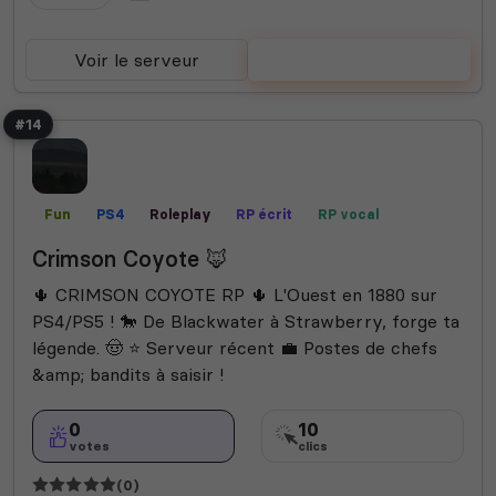
Voir le serveur
Voter
#14
Fun
PS4
Roleplay
RP écrit
RP vocal
Crimson Coyote 🦊
​🌵 CRIMSON COYOTE RP 🌵 L'Ouest en 1880 sur
PS4/PS5 ! 🐎 De Blackwater à Strawberry, forge ta
légende. 🤠 ⭐ Serveur récent 💼 Postes de chefs
&amp; bandits à saisir !
0
10
votes
clics
(0)