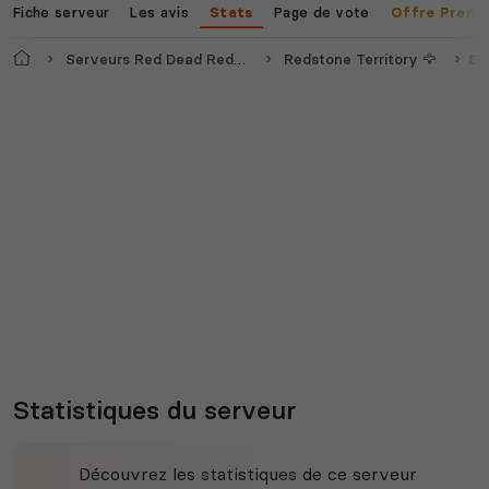
Fiche serveur
Les avis
Page de vote
Stats
Offre Premi
Accueil
Serveurs Red Dead Redemption 2
Redstone Territory 🦅
St
Statistiques du serveur
Découvrez les statistiques de ce serveur