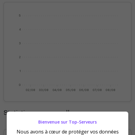
5
4
3
2
1
0
02/08
03/08
04/08
05/08
06/08
07/08
08/08
Statistiques mensuelles
Bienvenue sur Top-Serveurs
Nous avons à cœur de protéger vos données