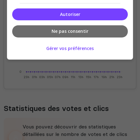
Autoriser
4
3
Ne pas consentir
2
Gérer vos préférences
1
0
23h
01h
03h
05h
07h
09h
11h
13h
15h
17h
19h
21h
23h
Statistiques des votes et clics
Vous pouvez découvrir des statistiques
détaillées sur le nombre de votes et de clics