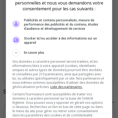
personnelles et nous vous demandons votre
5
consentement pour les cas suivants :
4
Publicités et contenu personnalisés, mesure de
performance des publicités et du contenu, études
d’audience et développement de services
3
Stocker et/ou accéder à des informations sur un
appareil
2
En savoir plus
1
Vos données à caractère personnel seront traitées, et les
informations liées à votre appareil (cookies, identifiants
0
uniques et autres types de données) pourront être stockées
Sep
Oct
Nov
Dec
Jan
Feb
Mar
Apr
May
Jun
Jul
Aug
et consultées par 210 partenaires, ainsi que partagées avec
lui, ou utilisées spécifiquement par ce site. Nos partenaires et
nous-mêmes sommes susceptibles d'utiliser des données de
géolocalisation précises.
Liste des partenaires.
Statistiques horaires
Certains fournisseurs sont susceptibles de traiter vos
données à caractère personnel sur la base de l'intérêt
légitime. Vous pouvez vous y opposer en gérant vos options
ci-dessous. Recherchez un lien en bas de cette page ou dans
le menu du site pour gérer ou retirer votre consentement
dans les paramètres des cookies et de confidentialité.
5