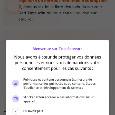
rejoindre un serveur Red Dead Redemption
2
, découvrez ici la liste des avis du serveur
Red Time afin de vous faire une idée sur
celui-ci.
Bienvenue sur Top-Serveurs
Nous avons à cœur de protéger vos données
personnelles et nous vous demandons votre
Il n'y a pas encore d'avis sur ce serveur.
consentement pour les cas suivants :
Qualité
Staff du serveur
Publicités et contenu personnalisés, mesure de
Ambiance
Disponibilité
performance des publicités et du contenu, études
d’audience et développement de services
Stocker et/ou accéder à des informations sur un
appareil
En savoir plus
Donner son avis sur le serveur