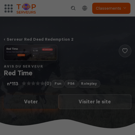
Classements
Dune Awakening
Empyrion
Serveur Red Dead Redemption 2
AVIS DU SERVEUR
Red Time
Neverwinter
Squad
Nights
(0)
n°113
Fun
PS4
Roleplay
Voter
Visiter le site
Myth of Empires
Enshrouded