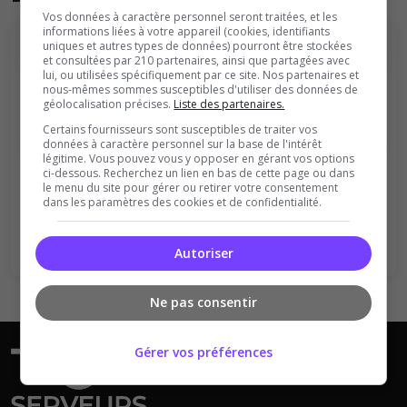
Vos données à caractère personnel seront traitées, et les
informations liées à votre appareil (cookies, identifiants
uniques et autres types de données) pourront être stockées
et consultées par 210 partenaires, ainsi que partagées avec
lui, ou utilisées spécifiquement par ce site. Nos partenaires et
nous-mêmes sommes susceptibles d'utiliser des données de
géolocalisation précises.
Liste des partenaires.
Certains fournisseurs sont susceptibles de traiter vos
Vous devez être connecté pour ajouter
données à caractère personnel sur la base de l'intérêt
légitime. Vous pouvez vous y opposer en gérant vos options
un avis sur ce serveur !
ci-dessous. Recherchez un lien en bas de cette page ou dans
le menu du site pour gérer ou retirer votre consentement
dans les paramètres des cookies et de confidentialité.
Se connecter
S'inscrire
Autoriser
Ne pas consentir
Gérer vos préférences