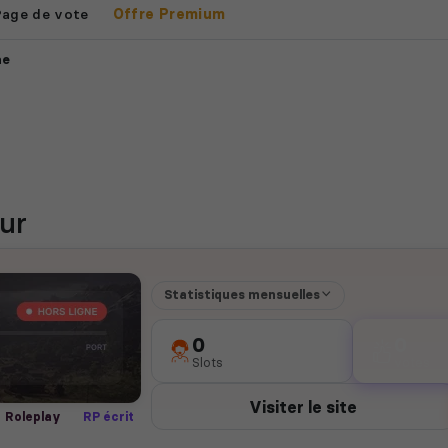
Page de vote
Offre Premium
me
ur
Statistiques mensuelles
0
0
Slots
votes
Visiter le site
Roleplay
RP écrit