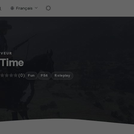
Français
RVEUR
 Time
(0)
Fun
PS4
Roleplay