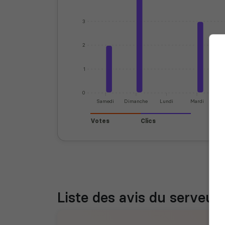
3
2
1
0
Samedi
Dimanche
Lundi
Mardi
Mer
Votes
Clics
Liste des avis du serveur