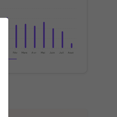
Jan
Fév
Mars
Avr
Mai
Juin
Juil
Aout