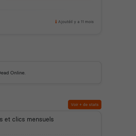
Ajouté
il y a 11 mois
ead Online.
Voir + de stats
s et clics mensuels