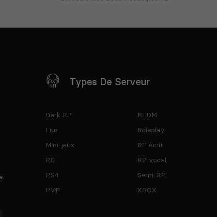
Types De Serveur
Dark RP
REDM
Fun
Roleplay
Mini-jeux
RP écrit
PC
RP vocal
PS4
Semi-RP
e
PVP
XBOX