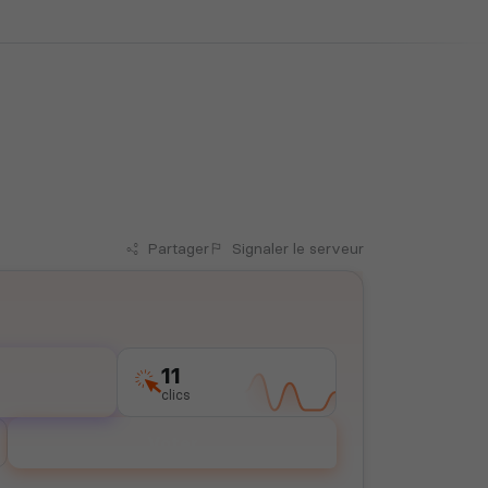
Partager
Signaler
le serveur
11
clics
Voter