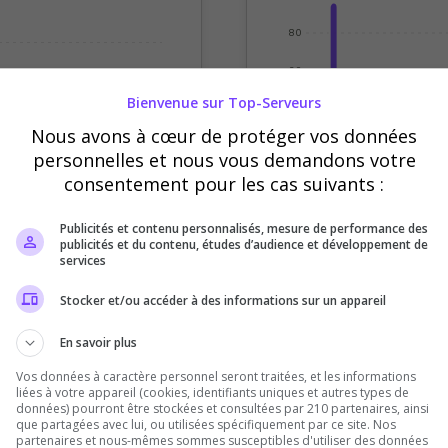
80
60
Bienvenue sur Top-Serveurs
40
Nous avons à cœur de protéger vos données
20
personnelles et nous vous demandons votre
consentement pour les cas suivants :
0
credi
Jeudi
Vendredi
Sept
Oct
Nov
Déc
Publicités et contenu personnalisés, mesure de performance des
Votes
Clics
publicités et du contenu, études d’audience et développement de
services
Stocker et/ou accéder à des informations sur un appareil
En savoir plus
Vos données à caractère personnel seront traitées, et les informations
liées à votre appareil (cookies, identifiants uniques et autres types de
données) pourront être stockées et consultées par 210 partenaires, ainsi
que partagées avec lui, ou utilisées spécifiquement par ce site. Nos
partenaires et nous-mêmes sommes susceptibles d'utiliser des données