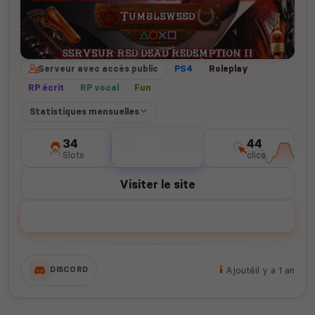
Serveur avec accès public
PS4
Roleplay
RP écrit
RP vocal
Fun
Statistiques mensuelles
34
0
44
Slots
votes
clics
Visiter le site
Voter
Ajouté
il y a 1 an
DISCORD