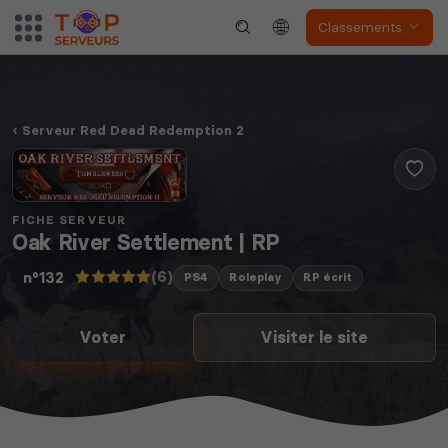
Classements
Serveur Red Dead Redemption 2
FICHE SERVEUR
Oak River Settlement | RP
(6)
n°132
PS4
Roleplay
RP écrit
Voter
Visiter le site