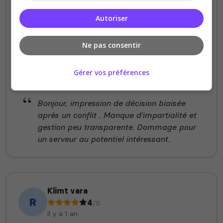
il y a 11 mois
Autoriser
Qualité
Ne pas consentir
Staff du serveur
Ambiance
Gérer vos préférences
Disponibilité
Bonjour, impression de décision biaisée
après un conflit . Manque d’impartialité et
gestion peu transparente. Dommage pour
un serveur au potentiel intéressant.
Klimt vara
4
/5
il y a 1 an