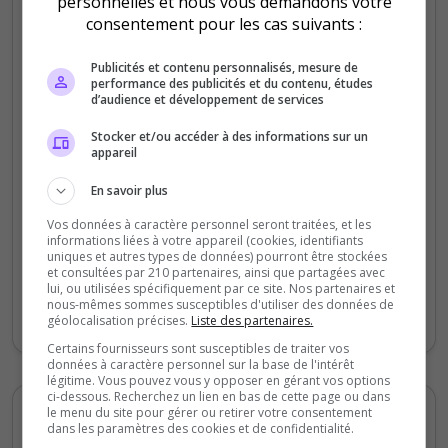
personnelles et nous vous demandons votre
Opex
consentement pour les cas suivants :
4
/5
il y a 10 mois
Publicités et contenu personnalisés, mesure de
performance des publicités et du contenu, études
d’audience et développement de services
Qualité
Stocker et/ou accéder à des informations sur un
Staff du serveur
appareil
Ambiance
Disponibilité
En savoir plus
Vos données à caractère personnel seront traitées, et les
informations liées à votre appareil (cookies, identifiants
Super serveur ! Ambiance incroyable,
uniques et autres types de données) pourront être stockées
communauté top et très bien optimisé. Seul
et consultées par 210 partenaires, ainsi que partagées avec
lui, ou utilisées spécifiquement par ce site. Nos partenaires et
bémol : la réactivité du staff, mais ils sont
nous-mêmes sommes susceptibles d'utiliser des données de
là et font un travail énorme 👏
géolocalisation précises.
Liste des partenaires.
Certains fournisseurs sont susceptibles de traiter vos
données à caractère personnel sur la base de l'intérêt
légitime. Vous pouvez vous y opposer en gérant vos options
ci-dessous. Recherchez un lien en bas de cette page ou dans
le menu du site pour gérer ou retirer votre consentement
Max
dans les paramètres des cookies et de confidentialité.
3
/5