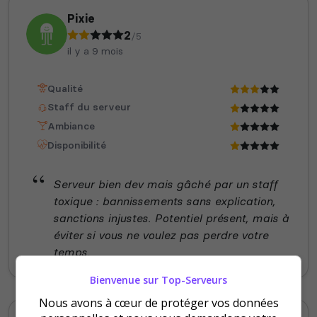
Pixie
2
/5
il y a 9 mois
Qualité
Staff du serveur
Ambiance
Disponibilité
Serveur bien dev mais gâché par un staff
toxique : bannissements sans explication,
sanctions injustes. Potentiel présent, mais à
éviter si vous ne voulez pas perdre votre
temps.
Bienvenue sur Top-Serveurs
Nous avons à cœur de protéger vos données