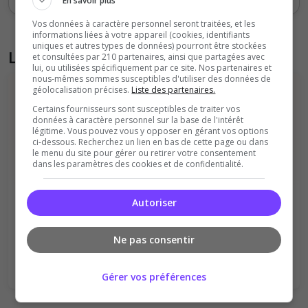
En savoir plus
Vos données à caractère personnel seront traitées, et les
informations liées à votre appareil (cookies, identifiants
uniques et autres types de données) pourront être stockées
Liste des avis du serveur
et consultées par 210 partenaires, ainsi que partagées avec
lui, ou utilisées spécifiquement par ce site. Nos partenaires et
nous-mêmes sommes susceptibles d'utiliser des données de
géolocalisation précises.
Liste des partenaires.
Certains fournisseurs sont susceptibles de traiter vos
données à caractère personnel sur la base de l'intérêt
légitime. Vous pouvez vous y opposer en gérant vos options
ci-dessous. Recherchez un lien en bas de cette page ou dans
le menu du site pour gérer ou retirer votre consentement
dans les paramètres des cookies et de confidentialité.
Il n'y a pas encore d'avis sur ce serveur.
Qualité
Staff du serveur
Autoriser
Ambiance
Disponibilité
Donner le premier avis
Ne pas consentir
Gérer vos préférences