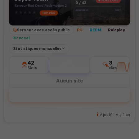
Serveur avec accès public
PC
REDM
Roleplay
RP vocal
Statistiques mensuelles
42
0
3
Slots
votes
clics
Aucun site
Voter
Ajouté
il y a 1 an