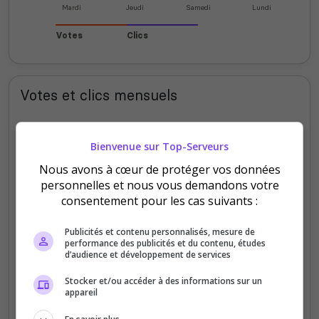
Mardi
Jeudi
Samedi
Lundi
Votes
Clics
Votes et clics mensuels
50
Bienvenue sur Top-Serveurs
40
Nous avons à cœur de protéger vos données
personnelles et nous vous demandons votre
30
consentement pour les cas suivants :
20
Publicités et contenu personnalisés, mesure de
10
performance des publicités et du contenu, études
d’audience et développement de services
0
Sept
Oct
Nov
Déc
Jan
Fév
Mars
Avr
Mai
Juil
Stocker et/ou accéder à des informations sur un
appareil
Votes
Clics