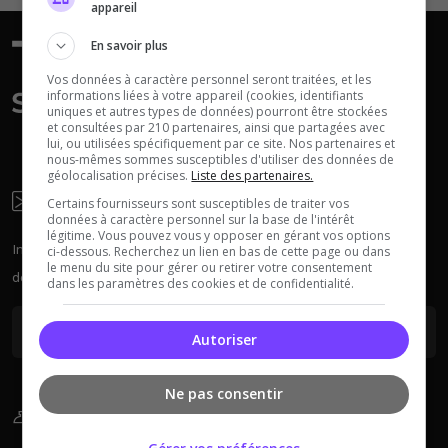
appareil
En savoir plus
Vos données à caractère personnel seront traitées, et les
informations liées à votre appareil (cookies, identifiants
uniques et autres types de données) pourront être stockées
et consultées par 210 partenaires, ainsi que partagées avec
Neverwinter
lui, ou utilisées spécifiquement par ce site. Nos partenaires et
Squad
Nights
nous-mêmes sommes susceptibles d'utiliser des données de
géolocalisation précises.
Liste des partenaires.
Newsletter
Certains fournisseurs sont susceptibles de traiter vos
données à caractère personnel sur la base de l'intérêt
légitime. Vous pouvez vous y opposer en gérant vos options
Inscrivez-vous à la newsletter pour recevoir chaque semaine
ci-dessous. Recherchez un lien en bas de cette page ou dans
le menu du site pour gérer ou retirer votre consentement
des actus sur les serveurs.
dans les paramètres des cookies et de confidentialité.
Myth of Empires
Enshrouded
Autoriser
Ne pas consentir
Sur Le Blog
Voir tous les
jeux disponibles