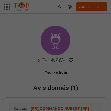
Classements
S&Box
V Rising
> ΞŁ ᗑƵᙈŁ ♡
Soulmask
Unturned
Favoris
Avis
Avis donnés (1)
The isle
Space Engineers
Serveur :
[FR] COMMANDO HUBERT [RP]