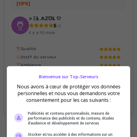
[OPS]
> ΞŁ ᗑƵᙈŁ ♡
5
/5
il y a 10 mois
Valheim
Hell Let Loose
Qualité
Staff du serveur
Ambiance
Disponibilité
Bienvenue sur Top-Serveurs
Nous avons à cœur de protéger vos données
The Front
Atlas
Super Equipe, Super Scénario très bien
personnelles et nous vous demandons votre
gérer par les administrateurs et membres
consentement pour les cas suivants :
du serveur. Investissement très haut.
Publicités et contenu personnalisés, mesure de
performance des publicités et du contenu, études
d’audience et développement de services
Stocker et/ou accéder à des informations sur un
Dune Awakening
Empyrion