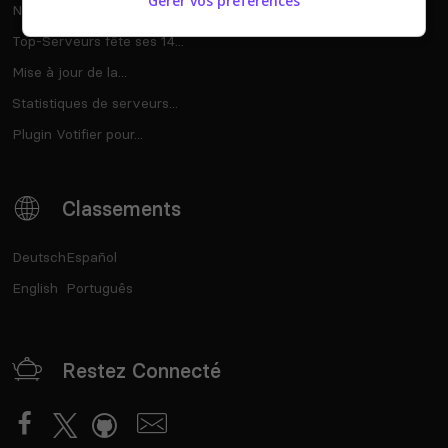
Gérer vos préférences
Notre deuxième maj...
Top-Serveurs fête ses 14...
Mise à jour de la...
Statistiques de serveurs...
Plugin Votifier pour...
Classements
Deutsch
Español
English
Português
Restez Connecté