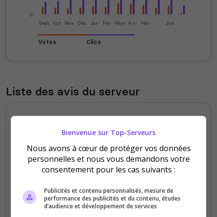
0
Sept
Oct
Nov
Déc
Jan
Fév
Mars
Avr
Mai
Juil
Votes
Clics
Liste des avis du serveur
Alexis1305
5
Bienvenue sur Top-Serveurs
/5
il y a 1 mois
Nous avons à cœur de protéger vos données
personnelles et nous vous demandons votre
Qualité
consentement pour les cas suivants :
Staff du serveur
Publicités et contenu personnalisés, mesure de
Ambiance
performance des publicités et du contenu, études
d’audience et développement de services
Disponibilité