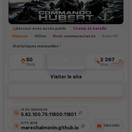
Serveur avec accès public
Champ de bataille
Missions
MilSim
Mods communautaires
Semi-RP
Statistiques mensuelles
50
591
2 267
Slots
votes
clics
Visiter le site
Voter
IP DU SERVEUR
5.62.100.75:11800:11801
SITE WEB
DISCORD
marechalmonin.github.io