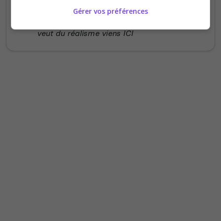
J'ai été accueillit aujourd'hui les staff son
Gérer vos préférences
limite au petit soins avec les nouveau si tu
veut du réalisme viens ICI