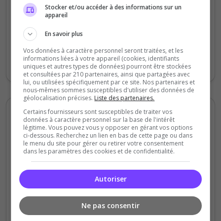
Stocker et/ou accéder à des informations sur un
appareil
Le serveur offre un accompagnement des
nouveaux joueur très pousser, autant par le
En savoir plus
temps investi par les staff au nouveau
Vos données à caractère personnel seront traitées, et les
individuelement qu'aux formations
informations liées à votre appareil (cookies, identifiants
proposés. Les missins sont bien organiser
uniques et autres types de données) pourront être stockées
et consultées par 210 partenaires, ainsi que partagées avec
lui, ou utilisées spécifiquement par ce site. Nos partenaires et
nous-mêmes sommes susceptibles d'utiliser des données de
géolocalisation précises.
Liste des partenaires.
Certains fournisseurs sont susceptibles de traiter vos
Bryan Will
données à caractère personnel sur la base de l'intérêt
5
légitime. Vous pouvez vous y opposer en gérant vos options
/5
ci-dessous. Recherchez un lien en bas de cette page ou dans
il y a 4 mois
le menu du site pour gérer ou retirer votre consentement
dans les paramètres des cookies et de confidentialité.
Qualité
Staff du serveur
Autoriser
Ambiance
Disponibilité
Ne pas consentir