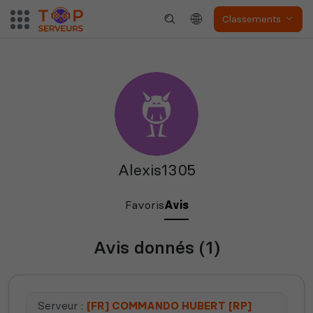
Classements
S&Box
V Rising
Soulmask
Unturned
Alexis1305
Favoris
Avis
Avis donnés (1)
The isle
Space Engineers
Serveur :
[FR] COMMANDO HUBERT [RP]