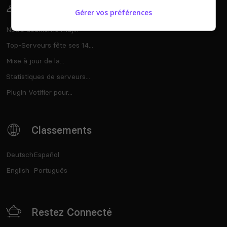
Sur Le Blog
Gérer vos préférences
Notre deuxième maj...
Top-Serveurs fête ses 14...
Mise à jour de la...
Statistiques de serveurs...
Plugin Votifier pour...
Classements
Deutsch
Español
English
Português
Restez Connecté