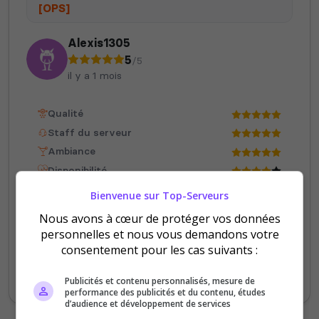
[OPS]
Alexis1305
Valheim
Hell Let Loose
5
/5
il y a 1 mois
Qualité
Staff du serveur
Ambiance
The Front
Atlas
Disponibilité
Bienvenue sur Top-Serveurs
Le serveur offre un accompagnement des
Nous avons à cœur de protéger vos données
nouveaux joueur très pousser, autant par le
personnelles et nous vous demandons votre
temps investi par les staff au nouveau
consentement pour les cas suivants :
individuelement qu'aux formations
proposés. Les missins sont bien organiser
Dune Awakening
Empyrion
Publicités et contenu personnalisés, mesure de
performance des publicités et du contenu, études
d’audience et développement de services