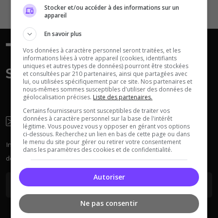
Stocker et/ou accéder à des informations sur un
appareil
En savoir plus
Neverwinter
Vos données à caractère personnel seront traitées, et les
Squad
Nights
informations liées à votre appareil (cookies, identifiants
uniques et autres types de données) pourront être stockées
et consultées par 210 partenaires, ainsi que partagées avec
lui, ou utilisées spécifiquement par ce site. Nos partenaires et
nous-mêmes sommes susceptibles d'utiliser des données de
géolocalisation précises.
Liste des partenaires.
Certains fournisseurs sont susceptibles de traiter vos
données à caractère personnel sur la base de l'intérêt
Newsletter
légitime. Vous pouvez vous y opposer en gérant vos options
Myth of Empires
Enshrouded
ci-dessous. Recherchez un lien en bas de cette page ou dans
le menu du site pour gérer ou retirer votre consentement
Inscrivez-vous à la newsletter pour recevoir chaque semaine
dans les paramètres des cookies et de confidentialité.
des actus sur les serveurs.
Autoriser
Voir tous les
jeux disponibles
Ne pas consentir