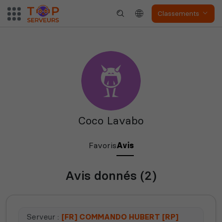
Classements
Valheim
Hell Let Loose
The Front
Atlas
Coco Lavabo
Favoris
Avis
Avis donnés (2)
Dune Awakening
Empyrion
Serveur :
[FR] COMMANDO HUBERT [RP]