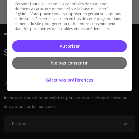
Certains fournisseurs sont susceptibles de traiter vos
données à caractère personnel sur la base de l'intérêt
légitime. Vous pouvez vous y opposer en gérant vos options
ci-dessous. Recherchez un lien en bas de cette page ou dans
le menu du site pour gérer ou retirer votre consentement
dans les paramètres des cookies et de confidentialité.
Autoriser
Ne pas consentir
Gérer vos préférences
Newsletter
Inscrivez-vous à la newsletter pour recevoir chaque semaine
des actus sur les serveurs.