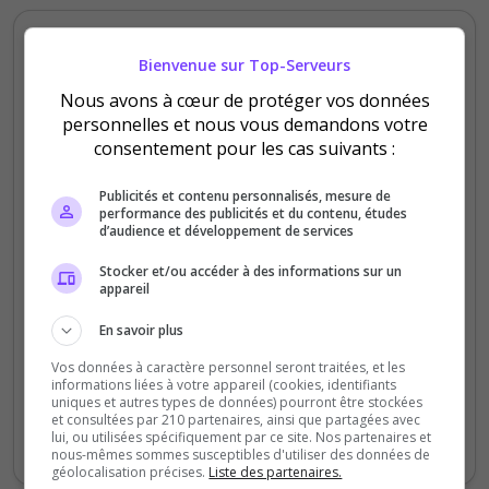
Serveur :
La 38ème Section
Bienvenue sur Top-Serveurs
Nous avons à cœur de protéger vos données
Coco Lavabo
personnelles et nous vous demandons votre
5
/5
consentement pour les cas suivants :
il y a 1 an
Publicités et contenu personnalisés, mesure de
performance des publicités et du contenu, études
Qualité
d’audience et développement de services
Staff du serveur
Stocker et/ou accéder à des informations sur un
Ambiance
appareil
Disponibilité
En savoir plus
Un serveur familial, du RP, du respect, un
Vos données à caractère personnel seront traitées, et les
informations liées à votre appareil (cookies, identifiants
règlement clair et en constante évolution,
uniques et autres types de données) pourront être stockées
staff à l’écoute des joueurs, des
et consultées par 210 partenaires, ainsi que partagées avec
lui, ou utilisées spécifiquement par ce site. Nos partenaires et
évènements réguliers. Bref Vive la 38!
nous-mêmes sommes susceptibles d'utiliser des données de
géolocalisation précises.
Liste des partenaires.