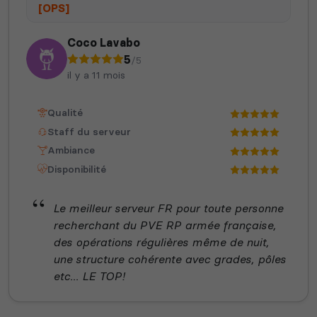
[OPS]
Coco Lavabo
Neverwinter
5
/5
Squad
Nights
il y a 11 mois
Qualité
Staff du serveur
Ambiance
Disponibilité
Myth of Empires
Enshrouded
Le meilleur serveur FR pour toute personne
recherchant du PVE RP armée française,
des opérations régulières même de nuit,
Voir tous les
une structure cohérente avec grades, pôles
jeux disponibles
etc... LE TOP!