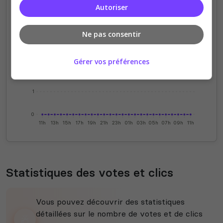
Autoriser
4
Ne pas consentir
3
Gérer vos préférences
2
1
0
11h
13h
15h
17h
19h
21h
23h
01h
03h
05h
07h
09h
11h
Statistiques des votes et clics
Vous pouvez découvrir des statistiques
détaillées sur le nombre de votes et de clics