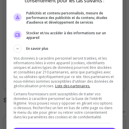
consentement pour les cas suivants :
5
Publicités et contenu personnalisés, mesure de
performance des publicités et du contenu, études
4
d’audience et développement de services
Stocker et/ou accéder à des informations sur un
3
appareil
2
En savoir plus
Vos données à caractère personnel seront traitées, et les
1
informations liées à votre appareil (cookies, identifiants
uniques et autres types de données) pourront être stockées
et consultées par 210 partenaires, ainsi que partagées avec
0
lui, ou utilisées spécifiquement par ce site. Nos partenaires et
Sep
Oct
Nov
Dec
Jan
Feb
Mar
Apr
May
Jun
Jul
Aug
nous-mêmes sommes susceptibles d'utiliser des données de
géolocalisation précises.
Liste des partenaires.
Certains fournisseurs sont susceptibles de traiter vos
Statistiques horaires
données à caractère personnel sur la base de l'intérêt
légitime. Vous pouvez vous y opposer en gérant vos options
ci-dessous. Recherchez un lien en bas de cette page ou dans
le menu du site pour gérer ou retirer votre consentement
dans les paramètres des cookies et de confidentialité.
5