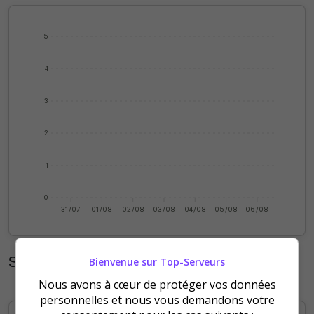
5
4
3
2
1
0
31/07
01/08
02/08
03/08
04/08
05/08
06/08
Statistiques mensuelles
Bienvenue sur Top-Serveurs
Nous avons à cœur de protéger vos données
personnelles et nous vous demandons votre