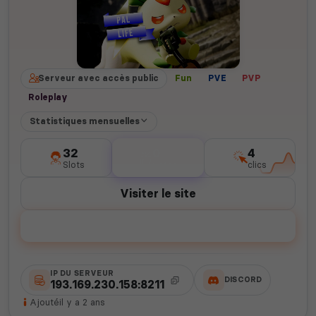
Serveur avec accès public
Fun
PVE
PVP
Roleplay
Statistiques mensuelles
32
0
4
Slots
votes
clics
Visiter le site
Voter
IP DU SERVEUR
DISCORD
193.169.230.158:8211
Ajouté
il y a 2 ans