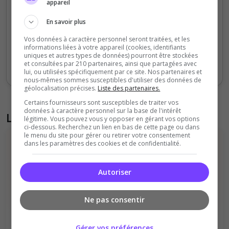
appareil
1000
En savoir plus
0
Vos données à caractère personnel seront traitées, et les
Sept
Oct
Nov
Déc
Jan
Fév
Mars
Avr
Mai
Juil
informations liées à votre appareil (cookies, identifiants
uniques et autres types de données) pourront être stockées
et consultées par 210 partenaires, ainsi que partagées avec
Votes
Clics
lui, ou utilisées spécifiquement par ce site. Nos partenaires et
nous-mêmes sommes susceptibles d'utiliser des données de
géolocalisation précises.
Liste des partenaires.
Certains fournisseurs sont susceptibles de traiter vos
données à caractère personnel sur la base de l'intérêt
Liste des avis du serveur
légitime. Vous pouvez vous y opposer en gérant vos options
ci-dessous. Recherchez un lien en bas de cette page ou dans
le menu du site pour gérer ou retirer votre consentement
dans les paramètres des cookies et de confidentialité.
Autoriser
Il n'y a pas encore d'avis sur ce serveur.
Ne pas consentir
Qualité
Staff du serveur
Gérer vos préférences