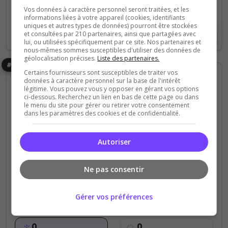
1/100
Joueurs
Vos données à caractère personnel seront traitées, et les
informations liées à votre appareil (cookies, identifiants
uniques et autres types de données) pourront être stockées
et consultées par 210 partenaires, ainsi que partagées avec
Voir le serveur
Voter
lui, ou utilisées spécifiquement par ce site. Nos partenaires et
nous-mêmes sommes susceptibles d'utiliser des données de
géolocalisation précises.
Liste des partenaires.
#5
Certains fournisseurs sont susceptibles de traiter vos
données à caractère personnel sur la base de l'intérêt
légitime. Vous pouvez vous y opposer en gérant vos options
ci-dessous. Recherchez un lien en bas de cette page ou dans
le menu du site pour gérer ou retirer votre consentement
dans les paramètres des cookies et de confidentialité.
Roleplay
Autoriser
Azerty Roleplay
Ne pas consentir
Bonjour Azerty Roleplay est un serveur avec des
mappings et script inédit n'hésite pas à voter et à
Gérer vos préférences
nous rejoindre
0
0