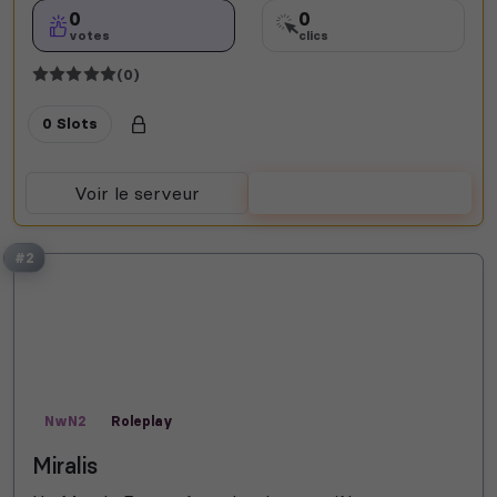
0
0
votes
clics
(0)
0 Slots
Voir le serveur
Voter
#2
NwN2
Roleplay
Miralis