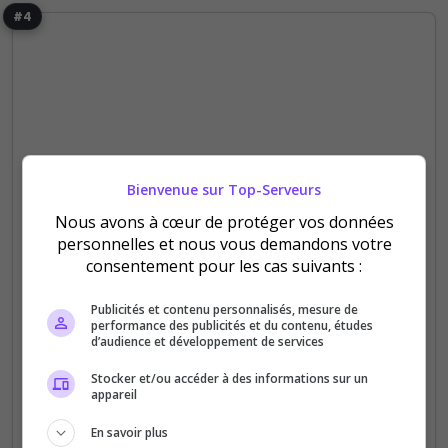
#4
NwN1
Bienvenue sur Top-Serveurs
Fr] Lantirite
Nous avons à cœur de protéger vos données
Lantirite vise à offrir un équilibre entre plaisir de
personnelles et nous vous demandons votre
jeu et cohérence RP. Il propose une progression
consentement pour les cas suivants :
structurée, des objectifs à long terme et invite les
Publicités et contenu personnalisés, mesure de
joueurs à s’impliquer dans des...
performance des publicités et du contenu, études
d’audience et développement de services
0
1
votes
clics
Stocker et/ou accéder à des informations sur un
appareil
(0)
En savoir plus