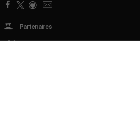
Partenaires
mTxServ
Game Creators Area
Classements
Deutsch
Español
English
Português
Contact
API
CGU
CGV
Vie privée
Cookies
®
Top Serveurs
- Marque déposée - SASU Born2Play