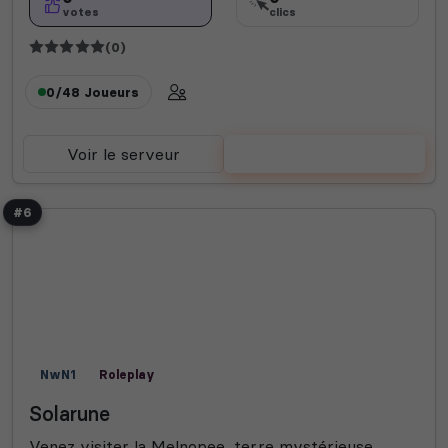
votes
clics
(0)
0/48
Joueurs
Voir le serveur
Voter
#6
NwN1
Roleplay
Solarune
Venez visiter la Melnopee, terre mystérieuse,