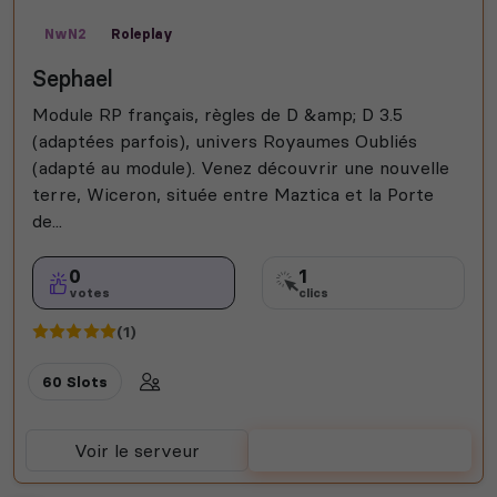
NwN2
Roleplay
Sephael
Module RP français, règles de D &amp; D 3.5
(adaptées parfois), univers Royaumes Oubliés
(adapté au module). Venez découvrir une nouvelle
terre, Wiceron, située entre Maztica et la Porte
de...
0
1
votes
clics
(1)
60 Slots
Voir le serveur
Voter