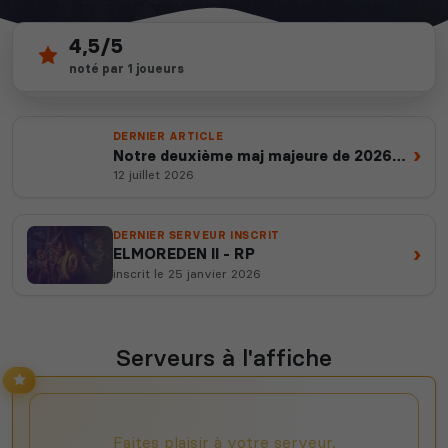
4,5/5
7
depuis 2012
noté par 1 joueurs
serveurs actifs
14 ans d'expertise
DERNIER ARTICLE
›
Notre deuxième maj majeure de 2026
est en ligne
12 juillet 2026
DERNIER SERVEUR INSCRIT
›
ELMOREDEN II - RP
inscrit le 25 janvier 2026
Serveurs à l'affiche
Faites plaisir à votre serveur,