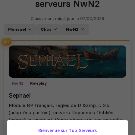
serveurs NwN2
Classement mis à jour le
07/08/2026
Mensuel
Clics
NwN2
#1
NwN2
Roleplay
Sephael
Module RP français, règles de D &amp; D 3.5
(adaptées parfois), univers Royaumes Oubliés
(adapté au module). Venez découvrir une nouvelle
terre, Wiceron, située entre Maztica et la Porte
Bienvenue sur Top-Serveurs
de...