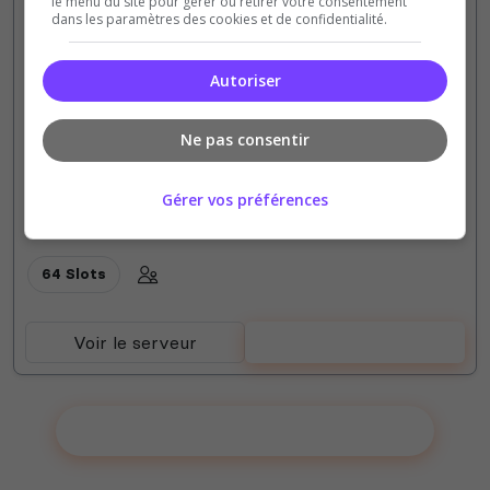
Miralis
le menu du site pour gérer ou retirer votre consentement
dans les paramètres des cookies et de confidentialité.
Un Monde Façonné par les Joueurs (Nous
recrutons) Chaque décision compte. Miralis est un
Autoriser
serveur évolutif, où les joueurs influencent
l’histoire et modifient l'équilibre.
Ne pas consentir
0
15
votes
clics
Gérer vos préférences
(0)
64 Slots
Voir le serveur
Voter
Ajouter votre serveur sur le Top !