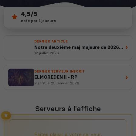
4,5/5
2
depuis 2012
noté par 1 joueurs
serveurs actifs
14 ans d'expertise
DERNIER ARTICLE
›
Notre deuxième maj majeure de 2026
est en ligne
12 juillet 2026
DERNIER SERVEUR INSCRIT
›
ELMOREDEN II - RP
inscrit le 25 janvier 2026
Serveurs à l'affiche
Faites plaisir à votre serveur,