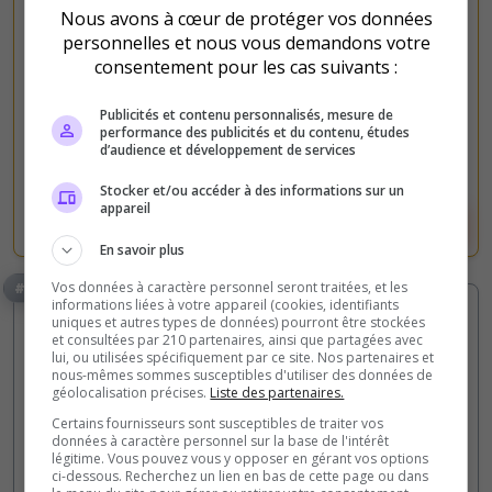
Nous avons à cœur de protéger vos données
personnelles et nous vous demandons votre
0
30
consentement pour les cas suivants :
votes
clics
(1)
Publicités et contenu personnalisés, mesure de
performance des publicités et du contenu, études
d’audience et développement de services
60 Slots
Stocker et/ou accéder à des informations sur un
appareil
Voir le serveur
Voter
En savoir plus
Vos données à caractère personnel seront traitées, et les
#2
informations liées à votre appareil (cookies, identifiants
uniques et autres types de données) pourront être stockées
et consultées par 210 partenaires, ainsi que partagées avec
lui, ou utilisées spécifiquement par ce site. Nos partenaires et
nous-mêmes sommes susceptibles d'utiliser des données de
géolocalisation précises.
Liste des partenaires.
Certains fournisseurs sont susceptibles de traiter vos
données à caractère personnel sur la base de l'intérêt
NwN2
Roleplay
légitime. Vous pouvez vous y opposer en gérant vos options
ci-dessous. Recherchez un lien en bas de cette page ou dans