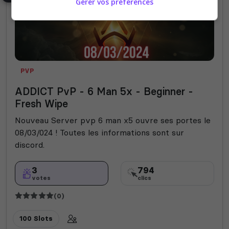
Gérer vos préférences
PVP
ADDICT PvP - 6 Man 5x - Beginner -
Fresh Wipe
Nouveau Server pvp 6 man x5 ouvre ses portes le
08/03/024 ! Toutes les informations sont sur
discord.
3
794
votes
clics
(0)
100 Slots