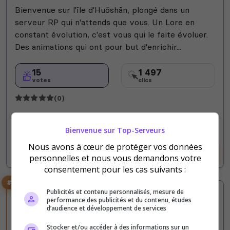
Bienvenue sur l'île d'Huǒshān, plongé dans un
serveur RP qui n'attends que vous. Un Lore en
constant évolution, c'est vous qui le faite évoluer.
Des animations qui ont pour but d'enrichir...
15
1 497
votes
clics
(0)
100 Slots
Bienvenue sur Top-Serveurs
Nous avons à cœur de protéger vos données
Voir le serveur
Voter
personnelles et nous vous demandons votre
consentement pour les cas suivants :
#3
Publicités et contenu personnalisés, mesure de
performance des publicités et du contenu, études
d’audience et développement de services
Stocker et/ou accéder à des informations sur un