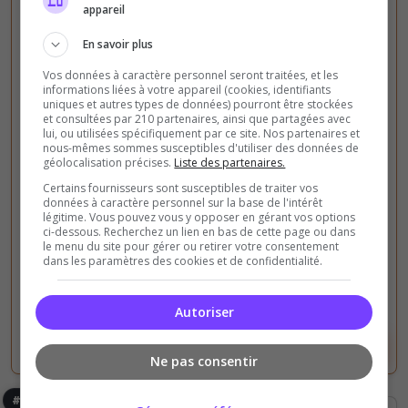
appareil
En savoir plus
Fun
PVP
Vos données à caractère personnel seront traitées, et les
NATION
informations liées à votre appareil (cookies, identifiants
uniques et autres types de données) pourront être stockées
NATION est un serveur PvP [FR/EU] créé le
et consultées par 210 partenaires, ainsi que partagées avec
lui, ou utilisées spécifiquement par ce site. Nos partenaires et
08/06/26 ALL RATES x2 pour plus de confort. -
nous-mêmes sommes susceptibles d'utiliser des données de
Respect. - Interdiction de raid off une base.
géolocalisation précises.
Liste des partenaires.
Certains fournisseurs sont susceptibles de traiter vos
données à caractère personnel sur la base de l'intérêt
11
242
légitime. Vous pouvez vous y opposer en gérant vos options
votes
clics
ci-dessous. Recherchez un lien en bas de cette page ou dans
le menu du site pour gérer ou retirer votre consentement
(0)
dans les paramètres des cookies et de confidentialité.
20 Slots
Autoriser
Voir le serveur
Voter
Ne pas consentir
#4