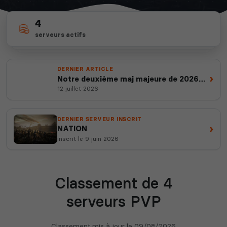
4
depuis 2012
100%
serveurs actifs
14 ans d'expertise
100% gratuits & vérifiés
DERNIER ARTICLE
›
Notre deuxième maj majeure de 2026
est en ligne
12 juillet 2026
DERNIER SERVEUR INSCRIT
›
NATION
inscrit le 9 juin 2026
Classement de 4
serveurs PVP
Classement mis à jour le
09/08/2026