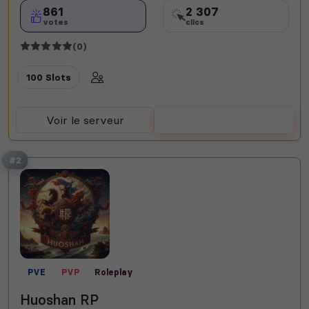
861
2 307
votes
clics
(0)
100 Slots
Voir le serveur
Voter
#2
PVE
PVP
Roleplay
Huoshan RP