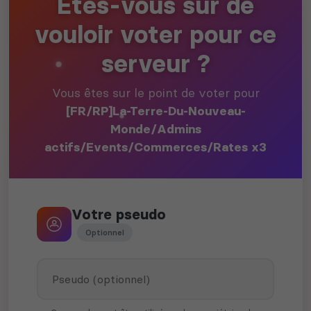
Etes-vous sûr de
vouloir voter pour ce
serveur ?
Vous êtes sur le point de voter pour
[FR/RP]La-Terre-Du-Nouveau-
Monde/Admins
actifs/Events/Commerces/Rates x3
Votre pseudo
Optionnel