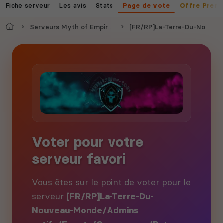
Fiche serveur
Les avis
Stats
Page de vote
Offre Prem
Accueil
Serveurs Myth of Empires
[FR/RP]La-Terre-Du-Nouveau-Monde/Admins actifs/Events/Commerces/Rates x3
Voter pour votre
serveur favori
Vous êtes sur le point de voter pour le
serveur
[FR/RP]La-Terre-Du-
Nouveau-Monde/Admins