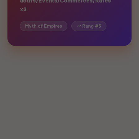
actifs/Events/Commerces/Rates
x3
.
Myth of Empires
Rang #5