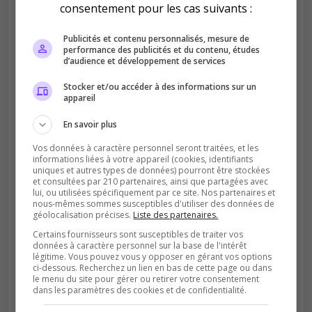
consentement pour les cas suivants :
Nouveau-Monde/Admins
actifs/Events/Commerces/
Publicités et contenu personnalisés, mesure de
Rates x3 ?
performance des publicités et du contenu, études
d’audience et développement de services
Stocker et/ou accéder à des informations sur un
appareil
En savoir plus
Améliore le classement
Vos données à caractère personnel seront traitées, et les
informations liées à votre appareil (cookies, identifiants
Votre vote aide le serveur à monter dans le
uniques et autres types de données) pourront être stockées
et consultées par 210 partenaires, ainsi que partagées avec
classement
lui, ou utilisées spécifiquement par ce site. Nos partenaires et
nous-mêmes sommes susceptibles d'utiliser des données de
géolocalisation précises.
Liste des partenaires.
Certains fournisseurs sont susceptibles de traiter vos
données à caractère personnel sur la base de l'intérêt
légitime. Vous pouvez vous y opposer en gérant vos options
ci-dessous. Recherchez un lien en bas de cette page ou dans
le menu du site pour gérer ou retirer votre consentement
dans les paramètres des cookies et de confidentialité.
Soutient la communauté