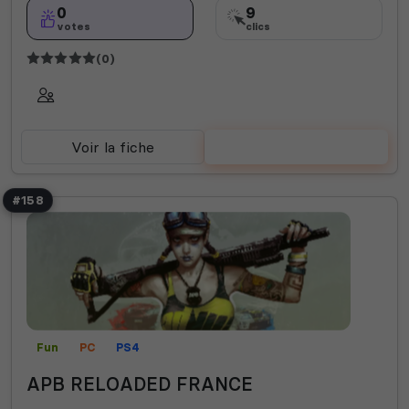
0
9
votes
clics
(0)
Voir la fiche
Voter
#158
Fun
PC
PS4
APB RELOADED FRANCE