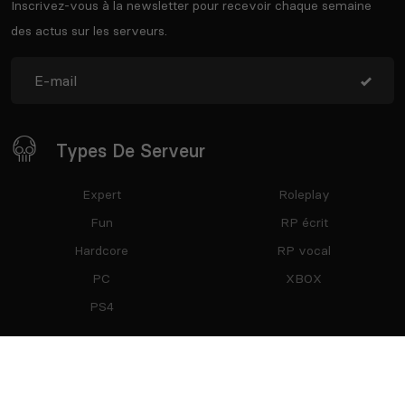
Inscrivez-vous à la newsletter pour recevoir chaque semaine
des actus sur les serveurs.
Types De Serveur
Expert
Roleplay
Fun
RP écrit
Hardcore
RP vocal
PC
XBOX
PS4
Restez Connecté