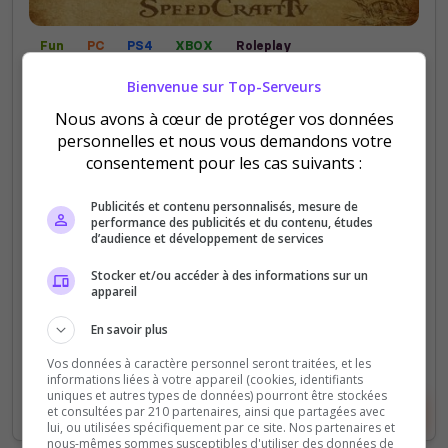
Fun
PC
PS4
XBOX
Roleplay
L'Empire de la Pataterie
Bienvenue sur Top-Serveurs
Nous avons à cœur de protéger vos données
Serveur communautaire du Captaine SpeeCraftTV,
personnelles et nous vous demandons votre
alias Speed, Speedy ou Speedou ! Venez discuter
consentement pour les cas suivants :
autour d'une bonne pinte de rhum et vous amusez
avec nous ! Annonce de live et de vidéos et
Publicités et contenu personnalisés, mesure de
autres...
performance des publicités et du contenu, études
d’audience et développement de services
0
11
Stocker et/ou accéder à des informations sur un
votes
clics
appareil
(0)
En savoir plus
Vos données à caractère personnel seront traitées, et les
informations liées à votre appareil (cookies, identifiants
uniques et autres types de données) pourront être stockées
Voir la fiche
Voter
et consultées par 210 partenaires, ainsi que partagées avec
lui, ou utilisées spécifiquement par ce site. Nos partenaires et
nous-mêmes sommes susceptibles d'utiliser des données de