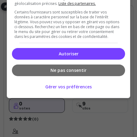
géolocalisation précises.
Liste des partenaires.
#156
Certains fournisseurs sont susceptibles de traiter vos
données à caractère personnel sur la base de l'intérêt
légitime. Vous pouvez vous y opposer en gérant vos options
ci-dessous. Recherchez un lien en bas de cette page ou dans
le menu du site pour gérer ou retirer votre consentement
dans les paramètres des cookies et de confidentialité.
Fun
Autoriser
Que La Famax
Ne pas consentir
Salut bg serveur chill avec du gta,valo,Lol et
plusieurs jeux plusieurs Giveway de prévue au 70
Gérer vos préférences
membre 3 Bost a gagner
0
9
votes
clics
(0)