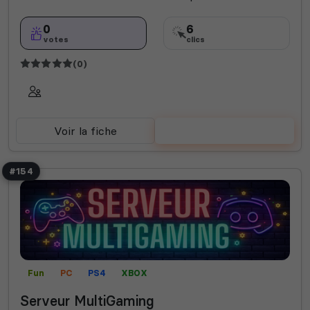
0
6
votes
clics
(0)
Voir la fiche
Voter
#154
Fun
PC
PS4
XBOX
Serveur MultiGaming