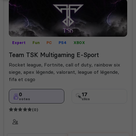
Expert
Fun
PC
PS4
XBOX
Team TSK Multigaming E-Sport
Rocket league, Fortnite, call of duty, rainbow six
siege, apex légende, valorant, league of légende,
fifa et csgo
0
17
votes
clics
(0)