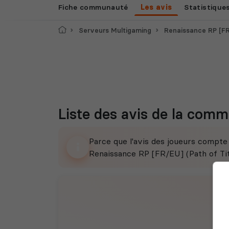
Fiche communauté
Les avis
Statistique
Accueil
Serveurs Multigaming
Renaissance RP [FR
Liste des avis de la com
Parce que l'avis des joueurs compt
Renaissance RP [FR/EU] (Path of Tita