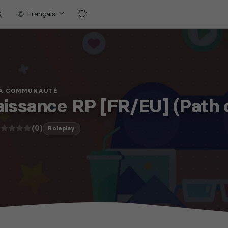
Français
LA COMMUNAUTÉ
issance RP [FR/EU] (Path o
(0)
Roleplay