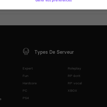
Gérer vos préférences
Types De Serveur
Expert
Roleplay
Fun
RP écrit
Hardcore
RP vocal
PC
XBOX
PS4
e