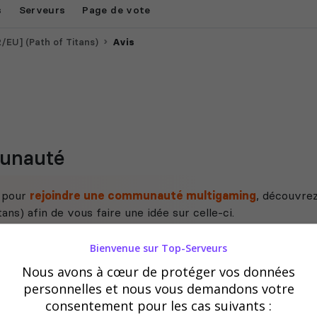
s
Serveurs
Page de vote
/EU] (Path of Titans)
Avis
munauté
e pour
rejoindre une communauté multigaming
, découvrez
ns) afin de vous faire une idée sur celle-ci.
Bienvenue sur Top-Serveurs
Nous avons à cœur de protéger vos données
personnelles et nous vous demandons votre
consentement pour les cas suivants :