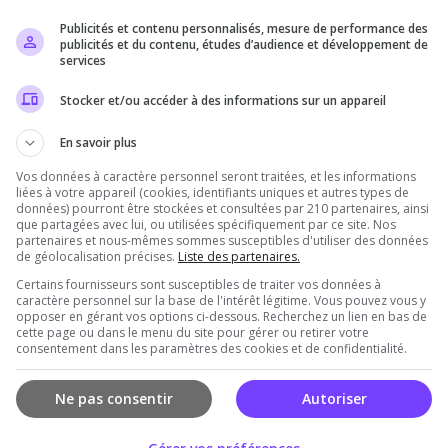
Publicités et contenu personnalisés, mesure de performance des
Il n'y a pas encore d'avis sur cette communauté
publicités et du contenu, études d’audience et développement de
services
Qualité
Staff du serveur
Ambiance
Disponibil
Stocker et/ou accéder à des informations sur un appareil
En savoir plus
Vos données à caractère personnel seront traitées, et les informations
communauté
liées à votre appareil (cookies, identifiants uniques et autres types de
données) pourront être stockées et consultées par 210 partenaires, ainsi
que partagées avec lui, ou utilisées spécifiquement par ce site. Nos
partenaires et nous-mêmes sommes susceptibles d'utiliser des données
de géolocalisation précises.
Liste des partenaires.
Certains fournisseurs sont susceptibles de traiter vos données à
caractère personnel sur la base de l'intérêt légitime. Vous pouvez vous y
opposer en gérant vos options ci-dessous. Recherchez un lien en bas de
cette page ou dans le menu du site pour gérer ou retirer votre
consentement dans les paramètres des cookies et de confidentialité.
Vous devez être connecté pour ajouter un avis
sur ce serveur !
Ne pas consentir
Autoriser
Se connecter
S'inscrire