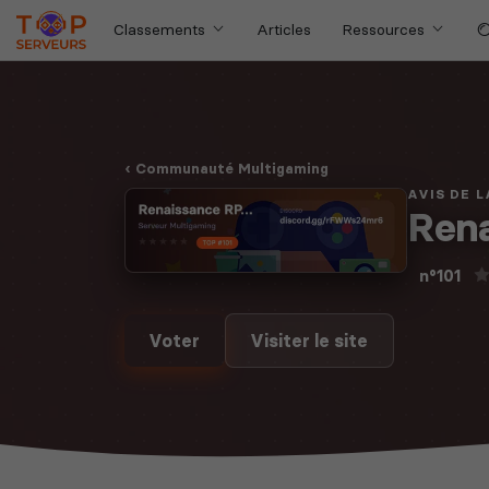
Classements
Articles
Ressources
Communauté Multigaming
AVIS DE 
Rena
n°101
Voter
Visiter le site