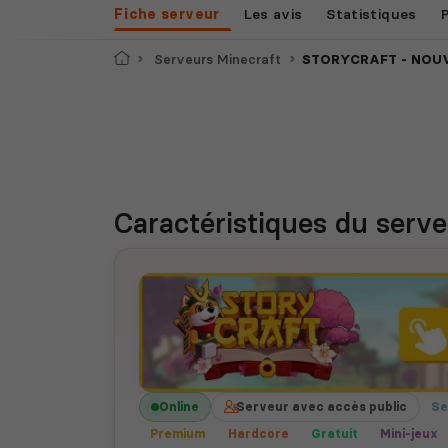
Fiche serveur
Les avis
Statistiques
Accueil
Serveurs Minecraft
STORYCRAFT - NOUVEAU SER
Caractéristiques
du serve
Online
Serveur avec accès public
Se
Premium
Hardcore
Gratuit
Mini-jeux