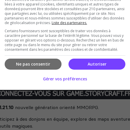
liées à votre appareil (cookies, identifiants uniques et autres types de
données) pourront être stockées et consultées par 210 partenaires, ainsi
que partagées avec lui, ou utilisées spécifiquement par ce site. Nos
partenaires et nous-mêmes sommes susceptibles d'utiliser des données
de géolocalisation précises.
Liste des partenaires.
Certains fournisseurs sont susceptibles de traiter vos données à
caractère personnel sur la base de l'intérêt légitime. Vous pouvez vous y
opposer en gérant vos options ci-dessous. Recherchez un lien en bas de
cette page ou dans le menu du site pour gérer ou retirer votre
consentement dans les paramètres des cookies et de confidentialité.
Ne pas consentir
Autoriser
Gérer vos préférences
1.21.10
nouvelle génération orienté MMORPG.
ticipez à des donjons en équipe, explore des maps aventure,
outils magiques.