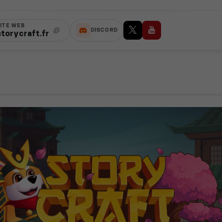
ITE WEB
DISCORD
storycraft.fr