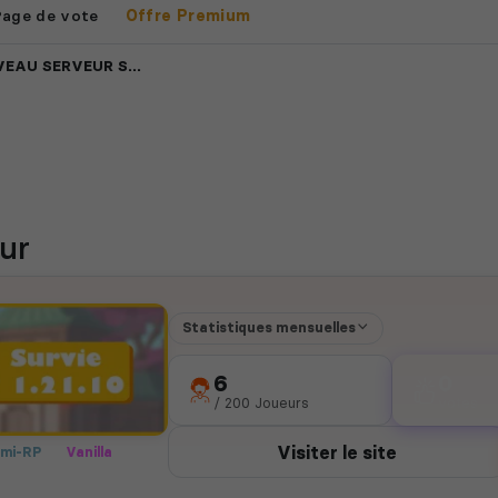
Page de vote
Offre Premium
VEUR SURVIE 1.21.10
ur
Statistiques mensuelles
6
0
/ 200 Joueurs
votes
Visiter le site
mi-RP
Vanilla