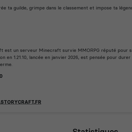
rée ta guilde, grimpe dans le classement et impose ta lége
t est un serveur Minecraft survie MMORPG réputé pour sa q
on en 1.21.10, lancée en janvier 2026, est pensée pour dure
terme.
0
TOP.STORYCRAFT.FR
Statistiques