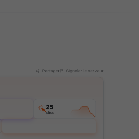
Partager
Signaler
le serveur
25
clics
Voter