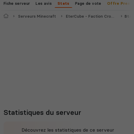
Fiche serveur
Les avis
Page de vote
Stats
Offre Premi
Accueil
Serveurs Minecraft
EterCube - Faction Cross-Platform Français (Java/Bedrock/Crack)
Stat
Statistiques du serveur
Découvrez les statistiques de ce serveur