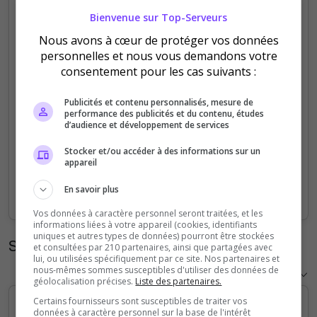
Bienvenue sur Top-Serveurs
8
Nous avons à cœur de protéger vos données
personnelles et nous vous demandons votre
6
consentement pour les cas suivants :
4
Publicités et contenu personnalisés, mesure de
performance des publicités et du contenu, études
d’audience et développement de services
2
Stocker et/ou accéder à des informations sur un
appareil
0
En savoir plus
Sep
Oct
Nov
Dec
Jan
Feb
Mar
Apr
May
Jun
Jul
Aug
Vos données à caractère personnel seront traitées, et les
informations liées à votre appareil (cookies, identifiants
uniques et autres types de données) pourront être stockées
Statistiques horaires
et consultées par 210 partenaires, ainsi que partagées avec
lui, ou utilisées spécifiquement par ce site. Nos partenaires et
nous-mêmes sommes susceptibles d'utiliser des données de
géolocalisation précises.
Liste des partenaires.
Certains fournisseurs sont susceptibles de traiter vos
données à caractère personnel sur la base de l'intérêt
1