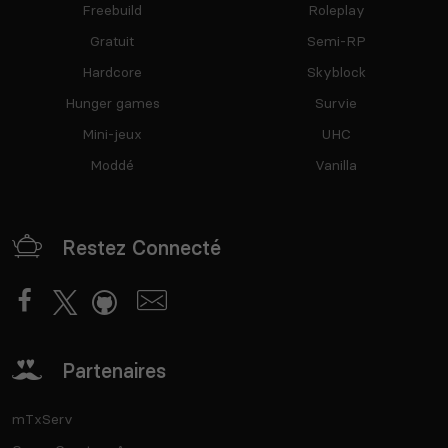
Freebuild
Roleplay
Gratuit
Semi-RP
Hardcore
Skyblock
Hunger games
Survie
Mini-jeux
UHC
Moddé
Vanilla
Restez Connecté
Partenaires
mTxServ