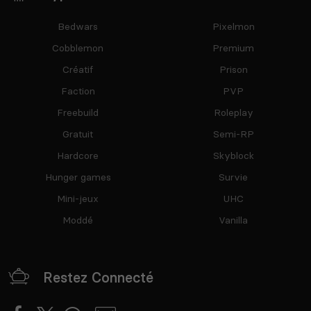
Bedwars
Pixelmon
Cobblemon
Premium
Créatif
Prison
Faction
PVP
Freebuild
Roleplay
Gratuit
Semi-RP
Hardcore
Skyblock
Hunger games
Survie
Mini-jeux
UHC
Moddé
Vanilla
Restez Connecté