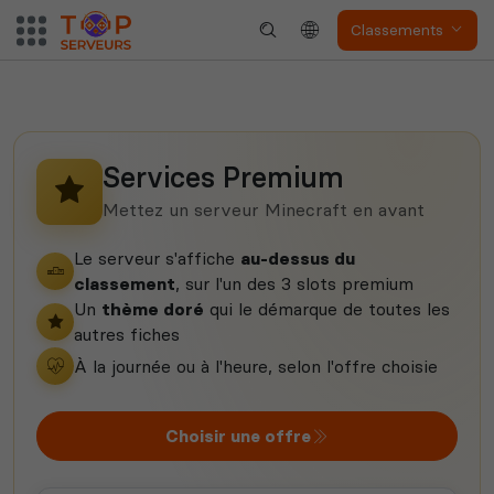
Classements
Myth of Empires
Enshrouded
Services Premium
Mettez un serveur Minecraft en avant
Voir tous les
Le serveur s'affiche
au-dessus du
jeux disponibles
classement
, sur l'un des 3 slots premium
Un
thème doré
qui le démarque de toutes les
autres fiches
À la journée ou à l'heure, selon l'offre choisie
Choisir une offre