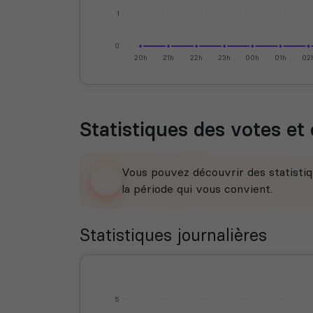
1
0
20h
21h
22h
23h
00h
01h
02
Statistiques des votes et 
Vous pouvez découvrir des statistiq
la période qui vous convient.
Statistiques journalières
5