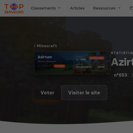
Classements
Articles
Ressources
Minecraft
STATISTI
Azi
n°653
Voter
Visiter le site