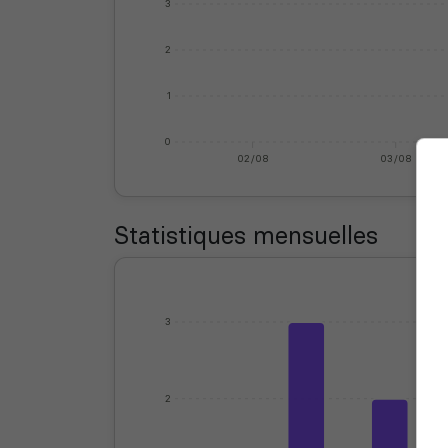
3
2
1
0
02/08
03/08
Statistiques mensuelles
3
2