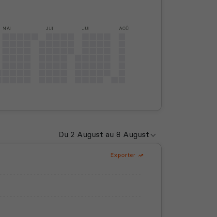
MAI
JUI
JUI
AOÛ
Exporter