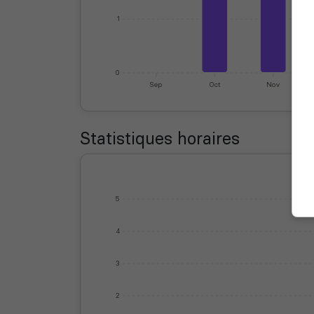
1
0
Sep
Oct
Nov
Statistiques horaires
5
4
3
2