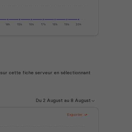
14h
15h
16h
17h
18h
19h
20h
 sur cette fiche serveur en sélectionnant
Exporter