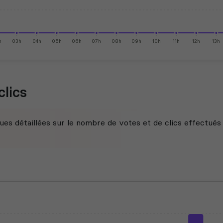
h
03h
04h
05h
06h
07h
08h
09h
10h
11h
12h
13h
clics
ues détaillées sur le nombre de votes et de clics effectués