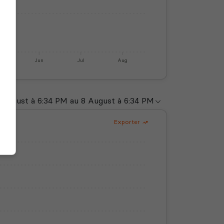
y
Jun
Jul
Aug
Exporter