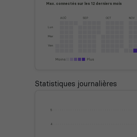
Max. connectés sur les 12 derniers mois
AOÛ
SEP
OCT
NOV
Lun
Mer
Ven
Moins
Plus
Statistiques journalières
5
4