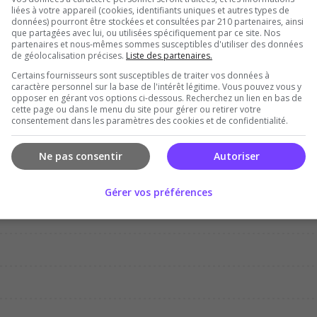
liées à votre appareil (cookies, identifiants uniques et autres types de
données) pourront être stockées et consultées par 210 partenaires, ainsi
que partagées avec lui, ou utilisées spécifiquement par ce site. Nos
partenaires et nous-mêmes sommes susceptibles d'utiliser des données
de géolocalisation précises.
Liste des partenaires.
Certains fournisseurs sont susceptibles de traiter vos données à
Dec
Jan
Feb
Mar
Apr
Ma
caractère personnel sur la base de l'intérêt légitime. Vous pouvez vous y
opposer en gérant vos options ci-dessous. Recherchez un lien en bas de
cette page ou dans le menu du site pour gérer ou retirer votre
consentement dans les paramètres des cookies et de confidentialité.
Ne pas consentir
Autoriser
Gérer vos préférences