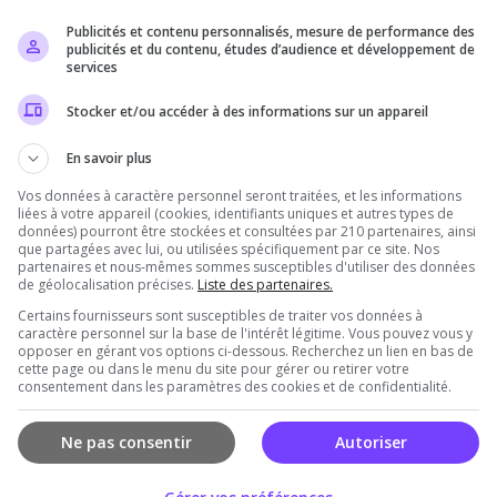
Publicités et contenu personnalisés, mesure de performance des
Il n'y a pas encore d'avis sur ce serveur.
publicités et du contenu, études d’audience et développement de
services
Qualité
Staff du serveur
Ambiance
Disponibil
Stocker et/ou accéder à des informations sur un appareil
En savoir plus
Vos données à caractère personnel seront traitées, et les informations
rveur
liées à votre appareil (cookies, identifiants uniques et autres types de
données) pourront être stockées et consultées par 210 partenaires, ainsi
que partagées avec lui, ou utilisées spécifiquement par ce site. Nos
partenaires et nous-mêmes sommes susceptibles d'utiliser des données
de géolocalisation précises.
Liste des partenaires.
Certains fournisseurs sont susceptibles de traiter vos données à
caractère personnel sur la base de l'intérêt légitime. Vous pouvez vous y
opposer en gérant vos options ci-dessous. Recherchez un lien en bas de
cette page ou dans le menu du site pour gérer ou retirer votre
consentement dans les paramètres des cookies et de confidentialité.
Vous devez être connecté pour ajouter un avis
sur ce serveur !
Ne pas consentir
Autoriser
Se connecter
S'inscrire