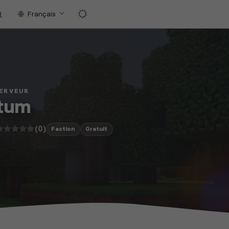
Français
SERVEUR
rtum
(0)
Faction
Gratuit