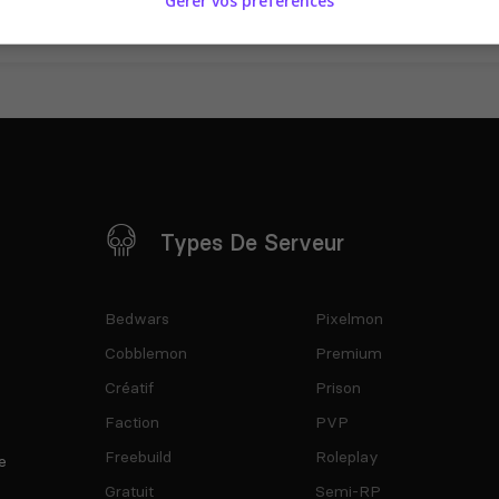
Gérer vos préférences
Types De Serveur
Bedwars
Pixelmon
Cobblemon
Premium
Créatif
Prison
Faction
PVP
Freebuild
Roleplay
e
Gratuit
Semi-RP