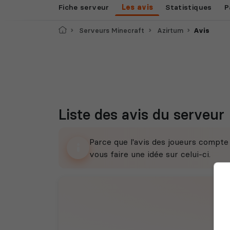
Fiche serveur
Les avis
Statistiques
P
Accueil
Serveurs Minecraft
Azirtum
Avis
Liste des avis du serveur
Parce que l'avis des joueurs compt
vous faire une idée sur celui-ci.