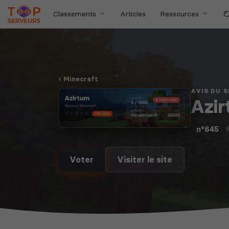
Classements
Articles
Ressources
Minecraft
AVIS DU 
Azi
n°645
Voter
Visiter le site