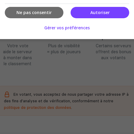
Ne pas consentir
Autoriser
Gérer vos préférences
Améliore le
Soutient la
Récompenses
classement
communauté
possibles
Votre vote
Plus de visibilité
Certains serveurs
aide le serveur
= plus de joueurs
offrent des bonus
à monter dans
aux votants
le classement
En votant, vous acceptez de nous partager votre adresse IP à
des fins d'analyse et de vérification, conformément à notre
politique de protection des données
.