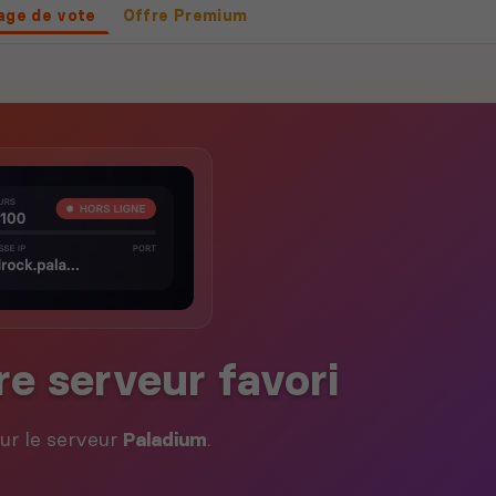
age de vote
Offre Premium
re serveur favori
our le serveur
Paladium
.