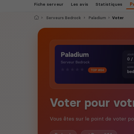
Fiche serveur
Les avis
Statistiques
P
Accueil
Serveurs Bedrock
Paladium
Voter
Voter pour vot
Vous êtes sur le point de voter p