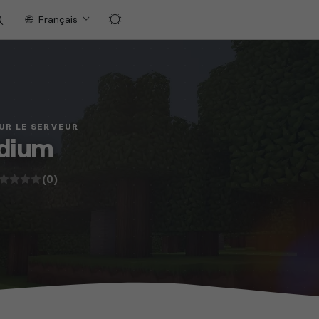
Français
UR LE SERVEUR
adium
(0)