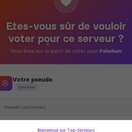
Etes-vous sûr de vouloir
voter pour ce serveur ?
Vous êtes sur le point de voter pour
Paladium
Votre pseudo
Optionnel
Ce pseudo peut être utilisé par le propriétaire du serveur pour vous
attribuer des récompenses en jeu
Bienvenue sur Top-Serveurs