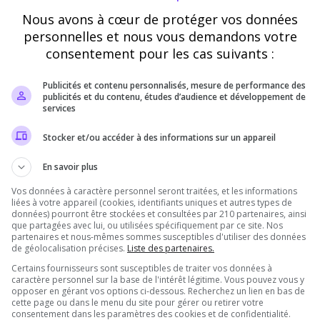
Nous avons à cœur de protéger vos données
Vérification
personnelles et nous vous demandons votre
consentement pour les cas suivants :
Requis
Publicités et contenu personnalisés, mesure de performance des
publicités et du contenu, études d’audience et développement de
Cette étape nous aide à lutter contre les votes
services
automatisés
Stocker et/ou accéder à des informations sur un appareil
En savoir plus
Vos données à caractère personnel seront traitées, et les informations
liées à votre appareil (cookies, identifiants uniques et autres types de
données) pourront être stockées et consultées par 210 partenaires, ainsi
que partagées avec lui, ou utilisées spécifiquement par ce site. Nos
partenaires et nous-mêmes sommes susceptibles d'utiliser des données
de géolocalisation précises.
Liste des partenaires.
Certains fournisseurs sont susceptibles de traiter vos données à
Pourquoi voter pour Paladium ?
caractère personnel sur la base de l'intérêt légitime. Vous pouvez vous y
opposer en gérant vos options ci-dessous. Recherchez un lien en bas de
cette page ou dans le menu du site pour gérer ou retirer votre
consentement dans les paramètres des cookies et de confidentialité.