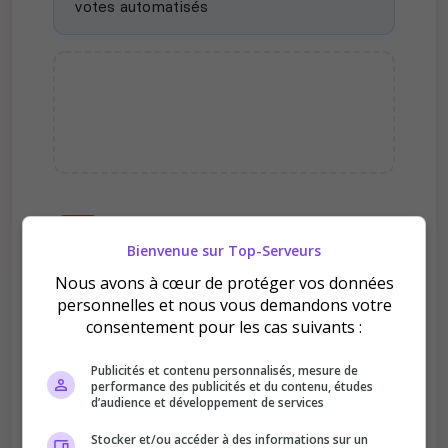
votes automatisés
Pourquoi voter pour CRAFT
EUROPA-PARK 2.0 ?
Bienvenue sur Top-Serveurs
Nous avons à cœur de protéger vos données
personnelles et nous vous demandons votre
consentement pour les cas suivants :
Publicités et contenu personnalisés, mesure de
performance des publicités et du contenu, études
Améliore le classement
d’audience et développement de services
Votre vote aide le serveur à monter dans le
Stocker et/ou accéder à des informations sur un
classement