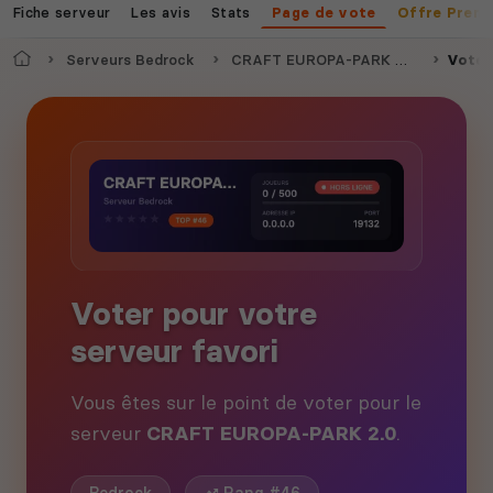
Fiche serveur
Les avis
Stats
Page de vote
Offre Prem
Accueil
Serveurs Bedrock
CRAFT EUROPA-PARK 2.0
Voter
Voter pour votre
serveur favori
Vous êtes sur le point de voter pour le
serveur
CRAFT EUROPA-PARK 2.0
.