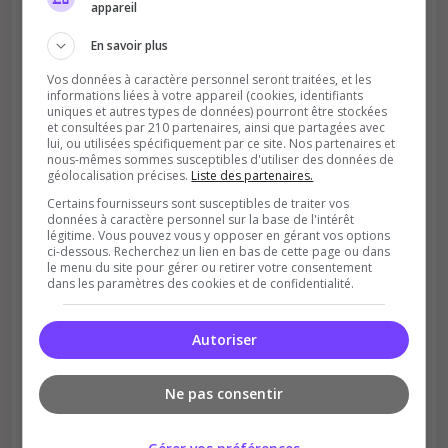
appareil
En savoir plus
Vos données à caractère personnel seront traitées, et les
informations liées à votre appareil (cookies, identifiants
uniques et autres types de données) pourront être stockées
et consultées par 210 partenaires, ainsi que partagées avec
lui, ou utilisées spécifiquement par ce site. Nos partenaires et
nous-mêmes sommes susceptibles d'utiliser des données de
Soutient la communauté
géolocalisation précises.
Liste des partenaires.
Plus de visibilité = plus de joueurs
Certains fournisseurs sont susceptibles de traiter vos
données à caractère personnel sur la base de l'intérêt
légitime. Vous pouvez vous y opposer en gérant vos options
ci-dessous. Recherchez un lien en bas de cette page ou dans
le menu du site pour gérer ou retirer votre consentement
dans les paramètres des cookies et de confidentialité.
Autoriser
Récompenses possibles
Ne pas consentir
Certains serveurs offrent des bonus aux
votants