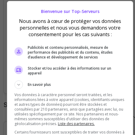
5
Bienvenue sur Top-Serveurs
Nous avons à cœur de protéger vos données
4
personnelles et nous vous demandons votre
consentement pour les cas suivants :
3
Publicités et contenu personnalisés, mesure de
2
performance des publicités et du contenu, études
d’audience et développement de services
1
Stocker et/ou accéder à des informations sur un
appareil
0
Sep
Oct
Nov
Dec
Jan
Feb
Mar
Apr
May
Jun
Jul
Aug
En savoir plus
Vos données à caractère personnel seront traitées, et les
informations liées à votre appareil (cookies, identifiants uniques
Statistiques horaires
et autres types de données) pourront être stockées et
consultées par 210 partenaires, ainsi que partagées avec lui, ou
utilisées spécifiquement par ce site. Nos partenaires et nous-
mêmes sommes susceptibles d'utiliser des données de
géolocalisation précises.
Liste des partenaires.
Certains fournisseurs sont susceptibles de traiter vos données à
5