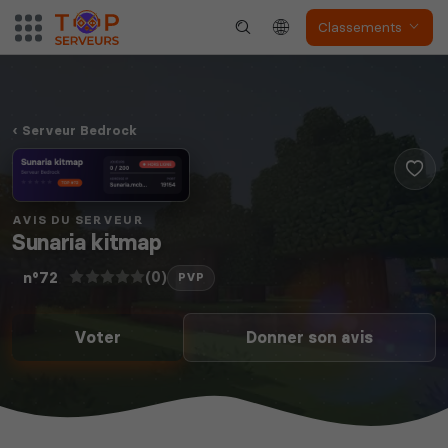
Classements
The Front
Atlas
Serveur Bedrock
Dune Awakening
Empyrion
AVIS DU SERVEUR
Sunaria kitmap
(0)
n°72
PVP
Voter
Donner son avis
Neverwinter
Squad
Nights