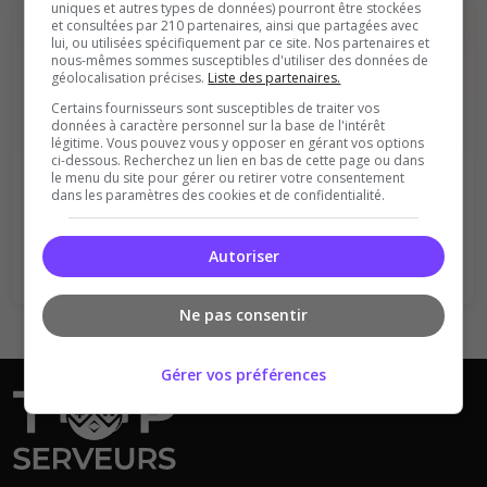
uniques et autres types de données) pourront être stockées
et consultées par 210 partenaires, ainsi que partagées avec
lui, ou utilisées spécifiquement par ce site. Nos partenaires et
nous-mêmes sommes susceptibles d'utiliser des données de
géolocalisation précises.
Liste des partenaires.
Certains fournisseurs sont susceptibles de traiter vos
données à caractère personnel sur la base de l'intérêt
légitime. Vous pouvez vous y opposer en gérant vos options
Vous devez être connecté pour ajouter
ci-dessous. Recherchez un lien en bas de cette page ou dans
un avis sur ce serveur !
le menu du site pour gérer ou retirer votre consentement
dans les paramètres des cookies et de confidentialité.
Se connecter
S'inscrire
Autoriser
Ne pas consentir
Gérer vos préférences