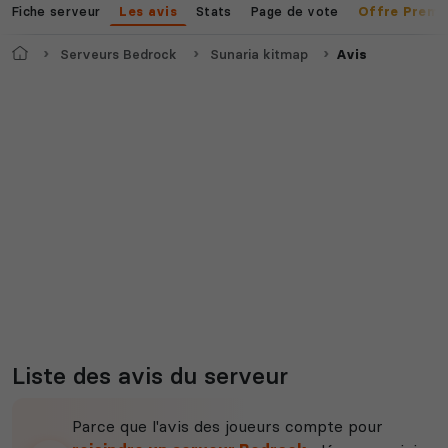
Fiche serveur
Stats
Page de vote
Les avis
Offre Premi
Accueil
Serveurs Bedrock
Sunaria kitmap
Avis
Myth of Empires
Enshrouded
Voir tous les
jeux disponibles
Liste des avis du serveur
Parce que l'avis des joueurs compte pour