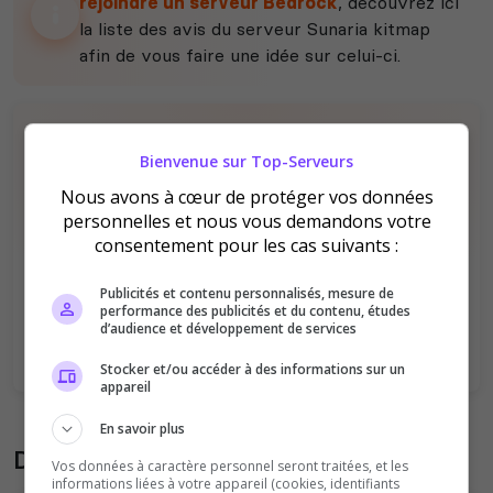
rejoindre un serveur Bedrock
, découvrez ici
la liste des avis du serveur Sunaria kitmap
afin de vous faire une idée sur celui-ci.
Bienvenue sur Top-Serveurs
Nous avons à cœur de protéger vos données
personnelles et nous vous demandons votre
consentement pour les cas suivants :
Il n'y a pas encore d'avis sur ce serveur.
Qualité
Staff du serveur
Publicités et contenu personnalisés, mesure de
performance des publicités et du contenu, études
Ambiance
Disponibilité
d’audience et développement de services
Stocker et/ou accéder à des informations sur un
appareil
En savoir plus
Donner son avis sur le serveur
Vos données à caractère personnel seront traitées, et les
informations liées à votre appareil (cookies, identifiants