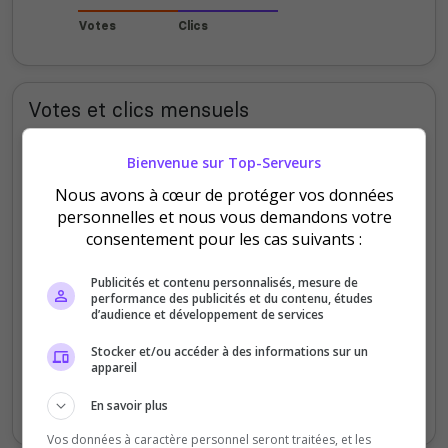
Votes
Clics
Votes et clics mensuels
Bienvenue sur Top-Serveurs
30
Nous avons à cœur de protéger vos données
personnelles et nous vous demandons votre
20
consentement pour les cas suivants :
Publicités et contenu personnalisés, mesure de
10
performance des publicités et du contenu, études
d’audience et développement de services
Stocker et/ou accéder à des informations sur un
0
appareil
Sept
Oct
Nov
Déc
Jan
Fév
Mars
Avr
Mai
Juil
En savoir plus
Votes
Clics
Vos données à caractère personnel seront traitées, et les