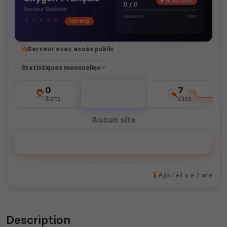
Serveur avec accès public
Statistiques mensuelles
0
0
7
Slots
votes
clics
Aucun site
Voter
Ajouté
il y a 2 ans
Description