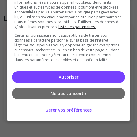
informations liées à votre appareil (cookies, identifiants
uniques et autres types de données) pourront être stockées
et consultées par 210 partenaires, ainsi que partagées avec
Liste des avis du serveur
lui, ou utilisées spécifiquement par ce site. Nos partenaires et
nous-mêmes sommes susceptibles d'utiliser des données de
géolocalisation précises.
Liste des partenaires.
Certains fournisseurs sont susceptibles de traiter vos
données à caractère personnel sur la base de l'intérêt
légitime. Vous pouvez vous y opposer en gérant vos options
ci-dessous. Recherchez un lien en bas de cette page ou dans
le menu du site pour gérer ou retirer votre consentement
dans les paramètres des cookies et de confidentialité.
Il n'y a pas encore d'avis sur ce serveur.
Qualité
Staff du serveur
Autoriser
Ambiance
Disponibilité
Ne pas consentir
Donner le premier avis
Gérer vos préférences