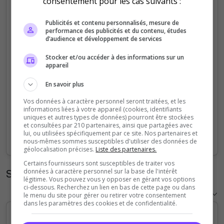
consentement pour les cas suivants :
5
Publicités et contenu personnalisés, mesure de
performance des publicités et du contenu, études
4
d’audience et développement de services
Stocker et/ou accéder à des informations sur un
3
appareil
2
En savoir plus
Vos données à caractère personnel seront traitées, et les
1
informations liées à votre appareil (cookies, identifiants
uniques et autres types de données) pourront être stockées
et consultées par 210 partenaires, ainsi que partagées avec
0
lui, ou utilisées spécifiquement par ce site. Nos partenaires et
Sep
Oct
Nov
Dec
Jan
Feb
Mar
Apr
May
Jun
Jul
Aug
nous-mêmes sommes susceptibles d'utiliser des données de
géolocalisation précises.
Liste des partenaires.
Certains fournisseurs sont susceptibles de traiter vos
Statistiques horaires
données à caractère personnel sur la base de l'intérêt
légitime. Vous pouvez vous y opposer en gérant vos options
ci-dessous. Recherchez un lien en bas de cette page ou dans
le menu du site pour gérer ou retirer votre consentement
dans les paramètres des cookies et de confidentialité.
5