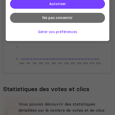
Autoriser
4
Ne pas consentir
3
Gérer vos préférences
2
1
0
09h
11h
13h
15h
17h
19h
21h
23h
01h
03h
05h
07h
09h
Statistiques des votes et clics
Vous pouvez découvrir des statistiques
détaillées sur le nombre de votes et de clics