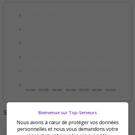
5
4
3
2
1
0
02/08
03/08
04/08
05/08
06/08
07/08
08/08
Statistiques mensuelles
Bienvenue sur Top-Serveurs
Nous avons à cœur de protéger vos données
personnelles et nous vous demandons votre