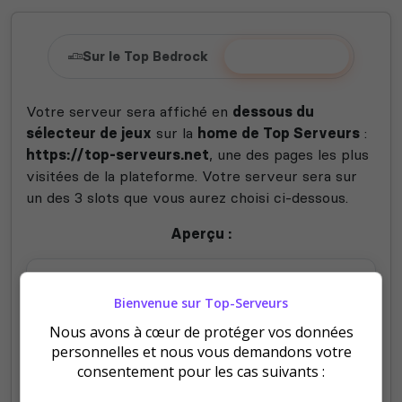
Sur le Top Bedrock
Sur la home
Votre serveur sera affiché en
dessous du
sélecteur de jeux
sur la
home de Top Serveurs
:
https://top-serveurs.net
, une des pages les plus
visitées de la plateforme. Votre serveur sera sur
un des 3 slots que vous aurez choisi ci-dessous.
Aperçu :
Bienvenue sur Top-Serveurs
Nous avons à cœur de protéger vos données
personnelles et nous vous demandons votre
consentement pour les cas suivants :
SLOTS PREMIUM