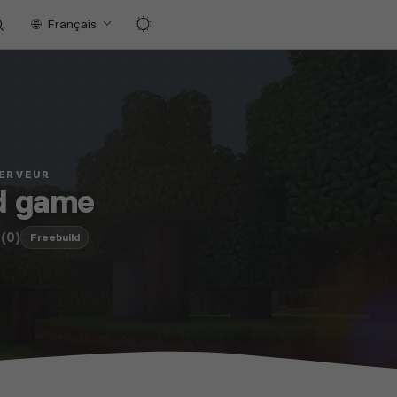
Français
SERVEUR
d game
(0)
Freebuild