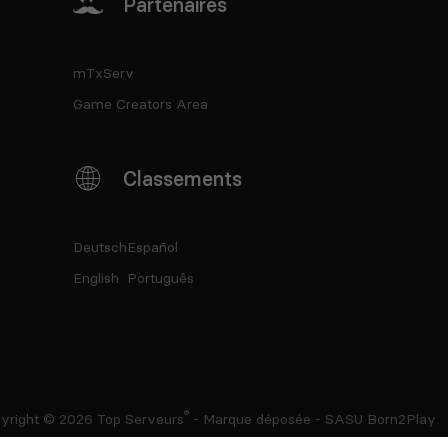
Partenaires
mTxServ
Game Creators Area
Classements
Deutsch
Español
English
Português
®
yright © 2026
Top Serveurs
- Marque déposée - SASU Born2Play