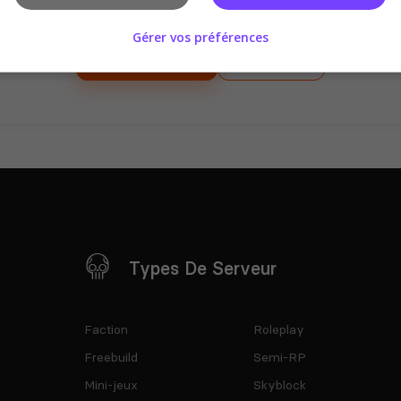
sur ce serveur !
Gérer vos préférences
Se connecter
S'inscrire
Types De Serveur
Faction
Roleplay
Freebuild
Semi-RP
Mini-jeux
Skyblock