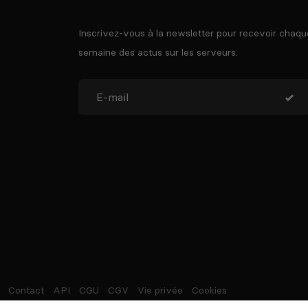
Inscrivez-vous à la newsletter pour recevoir chaqu
semaine des actus sur les serveurs.
Contact
API
CGU
CGV
Vie privée
Cookies