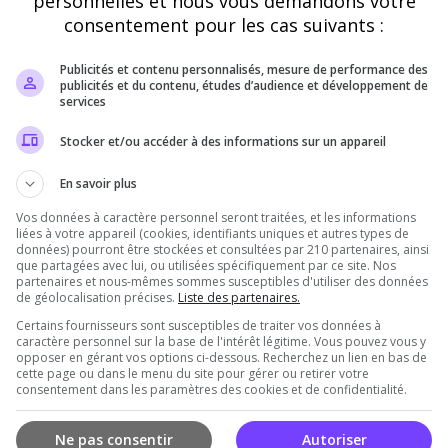
personnelles et nous vous demandons votre
consentement pour les cas suivants :
Publicités et contenu personnalisés, mesure de performance des
publicités et du contenu, études d’audience et développement de
services
Il n'y a pas encore d'avis sur ce serveur.
Stocker et/ou accéder à des informations sur un appareil
Qualité
Staff du serveur
Ambiance
Disponibil
En savoir plus
Vos données à caractère personnel seront traitées, et les informations
liées à votre appareil (cookies, identifiants uniques et autres types de
données) pourront être stockées et consultées par 210 partenaires, ainsi
rveur
que partagées avec lui, ou utilisées spécifiquement par ce site. Nos
partenaires et nous-mêmes sommes susceptibles d'utiliser des données
de géolocalisation précises.
Liste des partenaires.
Certains fournisseurs sont susceptibles de traiter vos données à
caractère personnel sur la base de l'intérêt légitime. Vous pouvez vous y
opposer en gérant vos options ci-dessous. Recherchez un lien en bas de
cette page ou dans le menu du site pour gérer ou retirer votre
consentement dans les paramètres des cookies et de confidentialité.
Ne pas consentir
Autoriser
Vous devez être connecté pour ajouter un avis