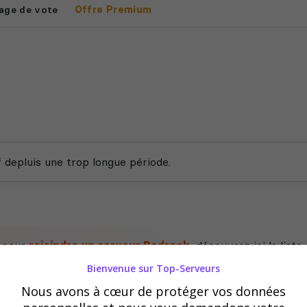
age de vote
Offre Premium
f depluis une trop longue période.
e pour
rejoindre un serveur Bedrock
, découvrez ici la list
Bienvenue sur Top-Serveurs
Nous avons à cœur de protéger vos données