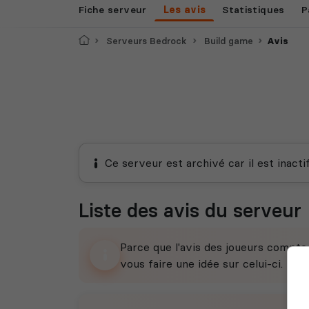
Fiche serveur
Les avis
Statistiques
P
Accueil
Serveurs Bedrock
Build game
Avis
Ce serveur est archivé car il est inacti
Liste des avis du serveur
Parce que l'avis des joueurs compt
vous faire une idée sur celui-ci.