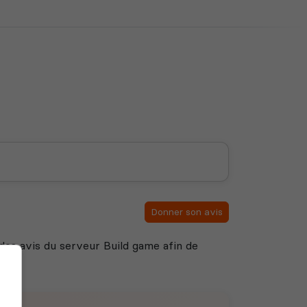
Donner son avis
e des avis du serveur Build game afin de