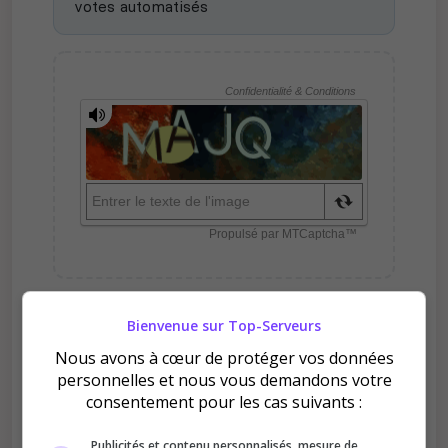
votes automatisés
Bienvenue sur Top-Serveurs
Pourquoi voter pour MYG |
L'école de la magie ?
Nous avons à cœur de protéger vos données
personnelles et nous vous demandons votre
consentement pour les cas suivants :
Publicités et contenu personnalisés, mesure de