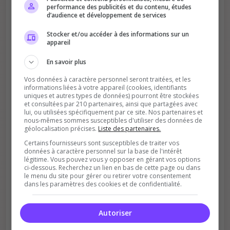
performance des publicités et du contenu, études
d’audience et développement de services
Améliore le classement
Stocker et/ou accéder à des informations sur un
appareil
Votre vote aide le serveur à monter dans le
classement
En savoir plus
Vos données à caractère personnel seront traitées, et les
informations liées à votre appareil (cookies, identifiants
uniques et autres types de données) pourront être stockées
et consultées par 210 partenaires, ainsi que partagées avec
lui, ou utilisées spécifiquement par ce site. Nos partenaires et
nous-mêmes sommes susceptibles d'utiliser des données de
géolocalisation précises.
Liste des partenaires.
Soutient la communauté
Certains fournisseurs sont susceptibles de traiter vos
données à caractère personnel sur la base de l'intérêt
Plus de visibilité = plus de joueurs
légitime. Vous pouvez vous y opposer en gérant vos options
ci-dessous. Recherchez un lien en bas de cette page ou dans
le menu du site pour gérer ou retirer votre consentement
dans les paramètres des cookies et de confidentialité.
Autoriser