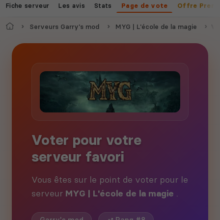
Fiche serveur
Les avis
Stats
Page de vote
Offre Prem
Accueil
Serveurs Garry's mod
MYG | L'école de la magie
Vo
Voter pour votre
serveur favori
Vous êtes sur le point de voter pour le
serveur
MYG | L'école de la magie
.