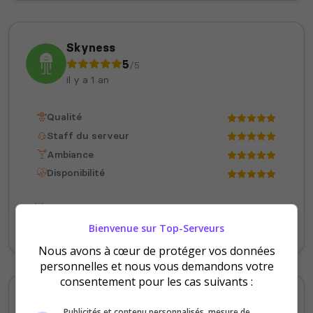
Skyness
5
/5
il y a 1 an
Qualité
Staff du serveur
Ambiance
Disponibilité
Staff actifs et rapide le rp est incroyable
franchement serveur a essayer
Bienvenue sur Top-Serveurs
Nous avons à cœur de protéger vos données
personnelles et nous vous demandons votre
consentement pour les cas suivants :
Dragonneau_
Publicités et contenu personnalisés, mesure de