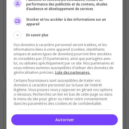
5
/5
performance des publicités et du contenu, études
il y a 1 an
d’audience et développement de services
Stocker et/ou accéder à des informations sur un
Qualité
appareil
Staff du serveur
En savoir plus
Ambiance
Vos données à caractère personnel seront traitées, et les
Disponibilité
informations liées à votre appareil (cookies, identifiants
uniques et autres types de données) pourront être stockées
et consultées par 210 partenaires, ainsi que partagées avec
Super expérience roleplay je recommande
lui, ou utilisées spécifiquement par ce site. Nos partenaires et
nous-mêmes sommes susceptibles d'utiliser des données de
à fond ce serveur
géolocalisation précises.
Liste des partenaires.
Certains fournisseurs sont susceptibles de traiter vos
données à caractère personnel sur la base de l'intérêt
légitime. Vous pouvez vous y opposer en gérant vos options
ci-dessous. Recherchez un lien en bas de cette page ou dans
Tigrou00
le menu du site pour gérer ou retirer votre consentement
dans les paramètres des cookies et de confidentialité.
5
/5
il y a 1 an
Autoriser
Qualité