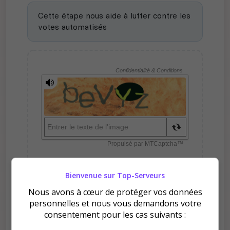
Cette étape nous aide à lutter contre les
votes automatisés
Bienvenue sur Top-Serveurs
Nous avons à cœur de protéger vos données
Pourquoi voter pour Breathia
personnelles et nous vous demandons votre
| Demon Slayer ?
consentement pour les cas suivants :