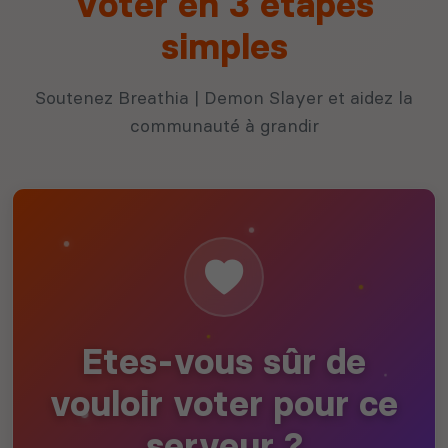
Voter en 3 étapes
simples
Soutenez Breathia | Demon Slayer et aidez la
communauté à grandir
Etes-vous sûr de
vouloir voter pour ce
serveur ?