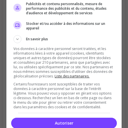
Publicités et contenu personnalisés, mesure de
performance des publicités et du contenu, études
d’audience et développement de services
Stocker et/ou accéder à des informations sur un
appareil
Améliore le classement
Votre vote aide le serveur à monter dans le
En savoir plus
classement
Vos données à caractère personnel seront traitées, et les
informations liées à votre appareil (cookies, identifiants
uniques et autres types de données) pourront être stockées
et consultées par 210 partenaires, ainsi que partagées avec
lui, ou utilisées spécifiquement par ce site. Nos partenaires et
nous-mêmes sommes susceptibles d'utiliser des données de
géolocalisation précises.
Liste des partenaires.
Certains fournisseurs sont susceptibles de traiter vos
données à caractère personnel sur la base de l'intérêt
Soutient la communauté
légitime. Vous pouvez vous y opposer en gérant vos options
ci-dessous. Recherchez un lien en bas de cette page ou dans
Plus de visibilité = plus de joueurs
le menu du site pour gérer ou retirer votre consentement
dans les paramètres des cookies et de confidentialité.
Autoriser