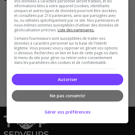
Vos données à caractère personnel seront traitées, et les
informations liées à votre appareil (cookies, identifiants
uniques et autres types de données) pourront être stockées
et consultées par 210 partenaires, ainsi que partagées avec
lui, ou utilisées spécifiquement par ce site. Nos partenaires et
nous-mêmes sommes susceptibles d'utiliser des données de
géolocalisation précises.
Liste des partenaires.
Certains fournisseurs sont susceptibles de traiter vos
données à caractère personnel sur la base de l'intérêt
Vous devez être connecté pour ajouter
légitime. Vous pouvez vous y opposer en gérant vos options
ci-dessous. Recherchez un lien en bas de cette page ou dans
un avis sur ce serveur !
le menu du site pour gérer ou retirer votre consentement
dans les paramètres des cookies et de confidentialité.
Se connecter
S'inscrire
Autoriser
Ne pas consentir
Gérer vos préférences