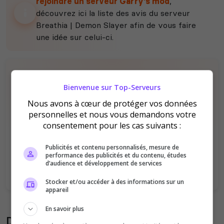
rejoindre un serveur Garry's mod
,
découvrez ici la liste des avis du serveur
Breathia | Demon Slayer afin de vous faire
une idée sur celui-ci.
Bienvenue sur Top-Serveurs
Nous avons à cœur de protéger vos données
personnelles et nous vous demandons votre
consentement pour les cas suivants :
Il n'y a pas encore d'avis sur ce serveur.
Qualité
Staff du serveur
Publicités et contenu personnalisés, mesure de
performance des publicités et du contenu, études
Ambiance
Disponibilité
d’audience et développement de services
Stocker et/ou accéder à des informations sur un
appareil
En savoir plus
Donner son avis sur le serveur