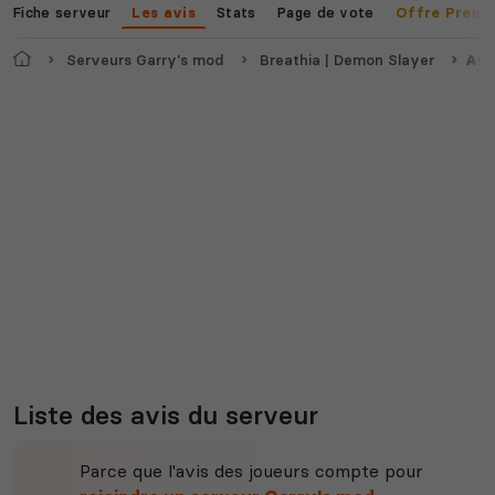
Fiche serveur
Stats
Page de vote
Les avis
Offre Premi
Myth of Empires
Enshrouded
Accueil
Serveurs Garry's mod
Breathia | Demon Slayer
Avi
Voir tous les
jeux disponibles
Liste des avis du serveur
Parce que l'avis des joueurs compte pour