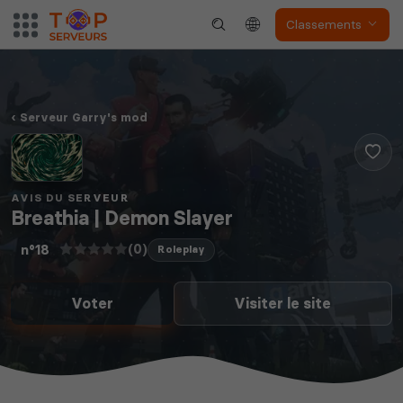
Classements
Serveur Garry's mod
Dune Awakening
Empyrion
AVIS DU SERVEUR
Breathia | Demon Slayer
(0)
n°18
Roleplay
Neverwinter
Squad
Nights
Voter
Visiter le site