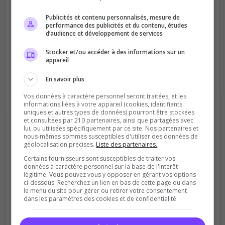
Publicités et contenu personnalisés, mesure de
performance des publicités et du contenu, études
d’audience et développement de services
Stocker et/ou accéder à des informations sur un
appareil
Améliore le classement
En savoir plus
Votre vote aide le serveur à monter dans le
classement
Vos données à caractère personnel seront traitées, et les
informations liées à votre appareil (cookies, identifiants
uniques et autres types de données) pourront être stockées
et consultées par 210 partenaires, ainsi que partagées avec
lui, ou utilisées spécifiquement par ce site. Nos partenaires et
nous-mêmes sommes susceptibles d'utiliser des données de
géolocalisation précises.
Liste des partenaires.
Certains fournisseurs sont susceptibles de traiter vos
données à caractère personnel sur la base de l'intérêt
Soutient la communauté
légitime. Vous pouvez vous y opposer en gérant vos options
ci-dessous. Recherchez un lien en bas de cette page ou dans
Plus de visibilité = plus de joueurs
le menu du site pour gérer ou retirer votre consentement
dans les paramètres des cookies et de confidentialité.