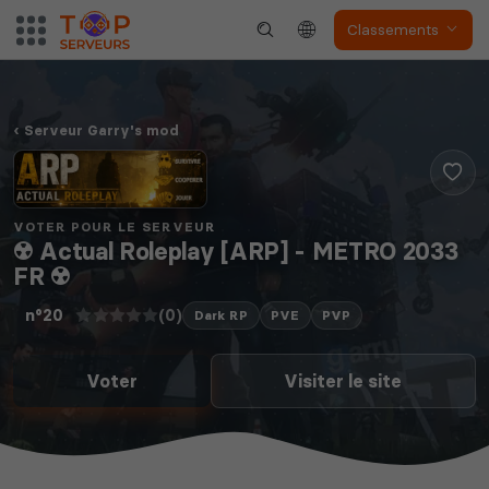
Classements
Serveur Garry's mod
VOTER POUR LE SERVEUR
☢️ Actual Roleplay [ARP] - METRO 2033
FR ☢️
(0)
n°20
Dark RP
PVE
PVP
Voter
Visiter le site