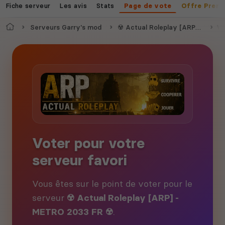
Fiche serveur
Les avis
Stats
Page de vote
Offre Prem
Accueil
Serveurs Garry's mod
☢️ Actual Roleplay [ARP] - METRO 2033 FR ☢️
Vo
Voter pour votre
serveur favori
Vous êtes sur le point de voter pour le
serveur
☢️ Actual Roleplay [ARP] -
METRO 2033 FR ☢️
.