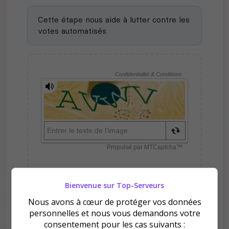
Cette étape nous aide à lutter contre les
votes automatisés
Bienvenue sur Top-Serveurs
Pourquoi voter pour ☢️
Nous avons à cœur de protéger vos données
Actual Roleplay [ARP] -
personnelles et nous vous demandons votre
METRO 2033 FR ☢️ ?
consentement pour les cas suivants :