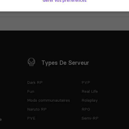
Gérer vos préférences
Types De Serveur
Dark RP
PVP
Fun
Real Life
Mods communautaires
Roleplay
Naruto RP
RPG
PVE
Semi-RP
e