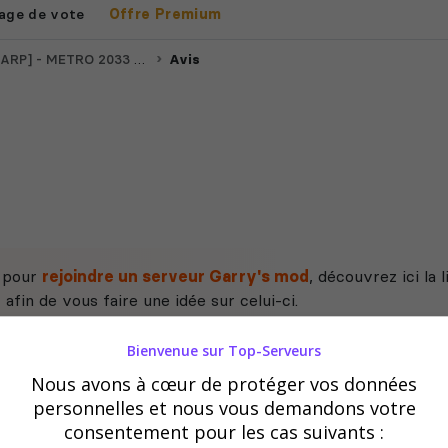
age de vote
Offre Premium
ARP] - METRO 2033 FR ☢️
Avis
e pour
rejoindre un serveur Garry's mod
, découvrez ici la 
fin de vous faire une idée sur celui-ci.
Bienvenue sur Top-Serveurs
Nous avons à cœur de protéger vos données
personnelles et nous vous demandons votre
consentement pour les cas suivants :