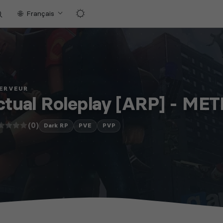
Français
SERVEUR
ctual Roleplay [ARP] - ME
(0)
Dark RP
PVE
PVP