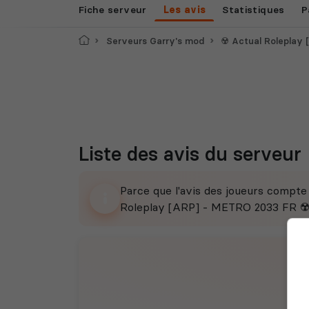
Fiche serveur
Les avis
Statistiques
P
Accueil
Serveurs Garry's mod
☢️ Actual Roleplay [
Liste des avis du serveur
Parce que l'avis des joueurs compt
Roleplay [ARP] - METRO 2033 FR ☢️ a