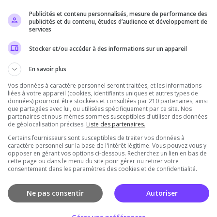
Publicités et contenu personnalisés, mesure de performance des
Il n'y a pas encore d'avis sur ce serveur.
publicités et du contenu, études d’audience et développement de
services
Qualité
Staff du serveur
Ambiance
Disponibil
Stocker et/ou accéder à des informations sur un appareil
En savoir plus
Vos données à caractère personnel seront traitées, et les informations
rveur
liées à votre appareil (cookies, identifiants uniques et autres types de
données) pourront être stockées et consultées par 210 partenaires, ainsi
que partagées avec lui, ou utilisées spécifiquement par ce site. Nos
partenaires et nous-mêmes sommes susceptibles d'utiliser des données
de géolocalisation précises.
Liste des partenaires.
Certains fournisseurs sont susceptibles de traiter vos données à
caractère personnel sur la base de l'intérêt légitime. Vous pouvez vous y
opposer en gérant vos options ci-dessous. Recherchez un lien en bas de
cette page ou dans le menu du site pour gérer ou retirer votre
consentement dans les paramètres des cookies et de confidentialité.
Vous devez être connecté pour ajouter un avis
sur ce serveur !
Ne pas consentir
Autoriser
Se connecter
S'inscrire