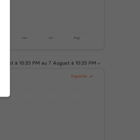
y
Jun
Jul
Aug
Exporter