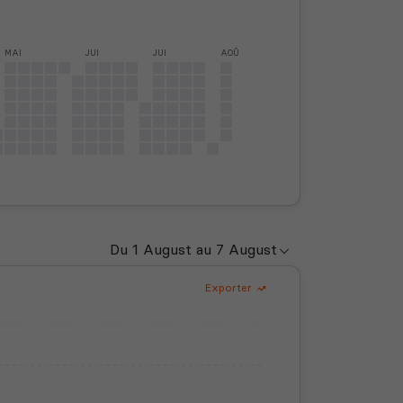
MAI
JUI
JUI
AOÛ
Exporter