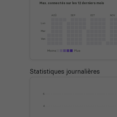
Max. connectés sur les 12 derniers mois
AOÛ
SEP
OCT
NOV
Lun
Mer
Ven
Moins
Plus
Statistiques journalières
5
4