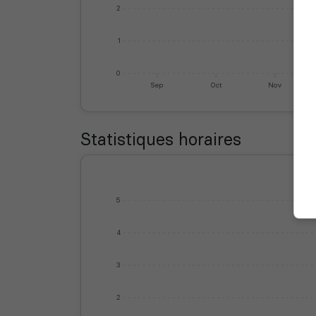
2
1
0
Sep
Oct
Nov
Statistiques horaires
5
4
3
2