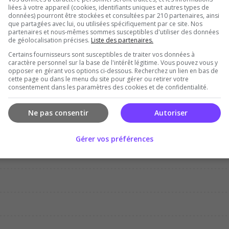
liées à votre appareil (cookies, identifiants uniques et autres types de
données) pourront être stockées et consultées par 210 partenaires, ainsi
que partagées avec lui, ou utilisées spécifiquement par ce site. Nos
partenaires et nous-mêmes sommes susceptibles d'utiliser des données
de géolocalisation précises.
Liste des partenaires.
Certains fournisseurs sont susceptibles de traiter vos données à
Dec
Jan
Feb
Mar
Apr
Ma
caractère personnel sur la base de l'intérêt légitime. Vous pouvez vous y
opposer en gérant vos options ci-dessous. Recherchez un lien en bas de
cette page ou dans le menu du site pour gérer ou retirer votre
consentement dans les paramètres des cookies et de confidentialité.
Ne pas consentir
Autoriser
Gérer vos préférences