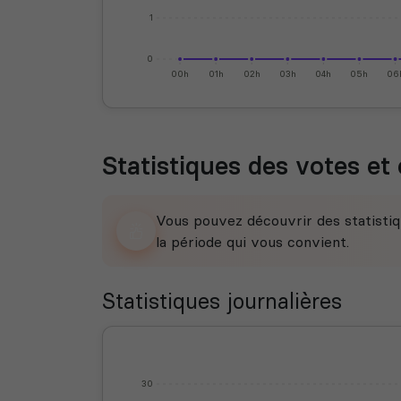
1
0
00h
01h
02h
03h
04h
05h
06
Statistiques des votes et 
Vous pouvez découvrir des statistiq
la période qui vous convient.
Statistiques journalières
30