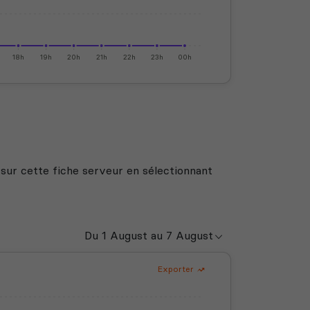
18h
19h
20h
21h
22h
23h
00h
 sur cette fiche serveur en sélectionnant
Exporter