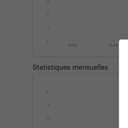
3
2
1
0
02/08
03/08
Statistiques mensuelles
5
4
3