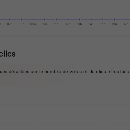
h
07h
08h
09h
10h
11h
12h
13h
14h
15h
16h
17h
clics
ues détaillées sur le nombre de votes et de clics effectués